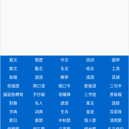
範文
簡歷
作文
詩詞
國學
散文
勵志
名言
格言
工具
板報
謎語
解夢
成語
菜譜
祝福語
順口溜
繞口令
歇後語
三句半
腦筋急轉彎
手抄報
塔羅牌
三字經
黑板報
對聯
名人
諺語
寓言
語錄
字典
詞典
生肖
星座
百家姓
節日
春節
中秋節
情人節
清明節