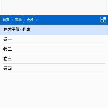
首頁
國學
史部
唐才子傳 · 列表
卷一
卷二
卷三
卷四