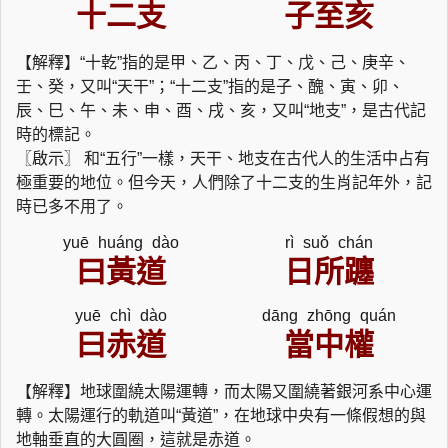
十二支
子至亥
【解釋】“十乾”指的是甲、乙、丙、丁、戊、己、庚辛、
壬、癸，又叫“天干”；“十二支”指的是子、醜、寅、卯、
辰、巳、午、未、申、酉、戌、亥，又叫“地支”，是古代記
時的標記。
〖啟示〗 和“五行”一樣，天干、地支在古代人的生活中占有
極重要的地位。但今天，人們除了十二支的生肖記年外，記
時已多不用了。
yuē huáng dào
rì suǒ chán
曰黃道
日所躔
yuē chì dào
dāng zhōng quán
曰赤道
當中權
【解釋】地球圍繞太陽運轉，而太陽又圍繞著銀河系中心運
轉。太陽運行的軌道叫“黃道”，在地球中央有一條假想的與
地軸垂直的大圓圈，這就是赤道。