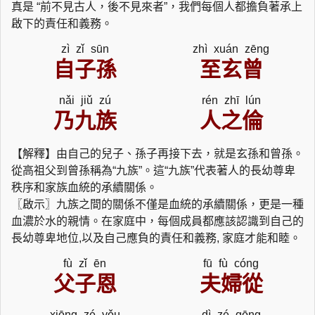
真是 “前不見古人，後不見來者”，我們每個人都擔負著承上
啟下的責任和義務。
zì zǐ sūn
zhì xuán zēng
自子孫
至玄曾
nǎi jiǔ zú
rén zhī lún
乃九族
人之倫
【解釋】由自己的兒子、孫子再接下去，就是玄孫和曾孫。
從高祖父到曾孫稱為“九族”。這“九族”代表著人的長幼尊卑
秩序和家族血統的承續關係。
〖啟示〗九族之間的關係不僅是血統的承續關係，更是一種
血濃於水的親情。在家庭中，每個成員都應該認識到自己的
長幼尊卑地位,以及自己應負的責任和義務, 家庭才能和睦。
fù zǐ ēn
fū fù cóng
父子恩
夫婦從
xiōng zé yǒu
dì zé gōng