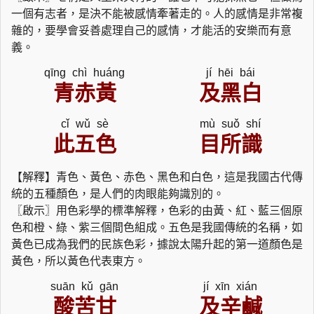
一個有志者，是決不能被感情牽著走的。人的感情是非常複
雜的，要學會妥善處理自己的感情，才能活的安樂而有意
義。
qīng chì huáng
jí hēi bái
青赤黃
及黑白
cǐ wǔ sè
mù suǒ shí
此五色
目所識
【解釋】青色、黃色、赤色、黑色和白色，這是我國古代傳
統的五種顏色，是人們的肉眼能夠識別的。
〖啟示〗用色彩學的標準解釋，色彩的由黃、紅、藍三個原
色和橙、綠、紫三個間色組成。五色是我國傳統的名稱，如
黃色已成為我們的民族色彩，據說太陽升起的第一道顏色是
黃色，所以黃色代表東方。
suān kǔ gān
jí xīn xián
酸苦甘
及辛鹹