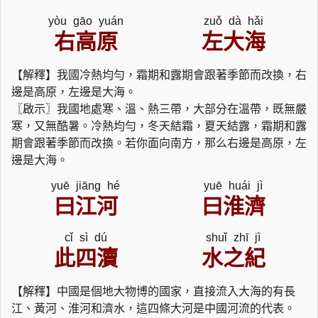
yòu gāo yuán
zuǒ dà hǎi
右高原
左大海
【解釋】我國冷熱均勻，霜期和露期會跟著季節而改換，右
邊是高原，左邊是大海。
〖啟示〗我國地處寒、溫、熱三帶，大部分在溫帶，既無嚴
寒，又無酷暑。冷熱均勻，冬天結霜，夏天結露，霜期和露
期會跟著季節而改換。若你面向南方，那么右邊是高原，左
邊是大海。
yuē jiāng hé
yuē huái jì
曰江河
曰淮濟
cǐ sì dú
shuǐ zhī jì
此四瀆
水之紀
【解釋】中國是個地大物博的國家，直接流入大海的有長
江、黃河、淮河和濟水，這四條大河是中國河流的代表。