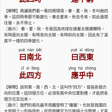
【解釋】再讓我們看一看四周環境，春、夏、秋、冬叫做四
季。這四時季節不斷變化，春去夏來，秋去冬來，如此循環
往復，永不停止。
〖啟示〗 春、夏、秋、冬是因為地球在繞著太陽運轉時，
有時面向太陽、有時背向太陽、有時斜向太陽，因此有了溫
度不一樣的四季變化。
yuē nán běi
yuē xī dōng
曰南北
曰西東
cǐ sì fāng
yìng hū zhōng
此四方
應乎中
【解釋】說到東、南、西、北，這叫作“四方”，是指各個方
向的位置。這四個方位，必須有箇中央位置對應，才能把各
個方位定出來。
〖啟示〗我們的祖先最早用鐵發明了“羅盤”，也就是我國四
大發明之一的指南針，從而使確定方位變得十分簡便，尤其