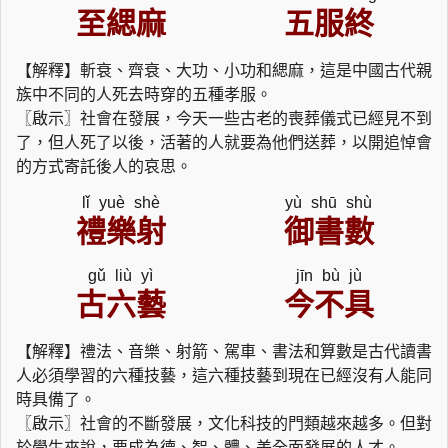
至緦麻
五服終
【解釋】斬衰、齊衰、大功、小功和緦麻，這是中國古代親
族中不同的人死去時穿的五種孝服。
〖啟示〗社會在發展，今天一些古老的喪葬儀式已經見不到
了，但人死了以後，活著的人就要為他們送葬，以開追悼會
的方式寄託後人的哀思。
lǐ yuè shè
yù shū shù
禮樂射
御書數
gǔ liù yì
jīn bù jù
古六藝
今不具
【解釋】禮法、音樂、射箭、駕車、書法和算數是古代讀書
人必須學習的六種技藝，這六種技藝到現在已經沒有人能同
時具備了。
〖啟示〗社會的不斷發展，文化科技的門類越來越多。但對
於學生來說，要成為德、智、體、美全面發展的人才。