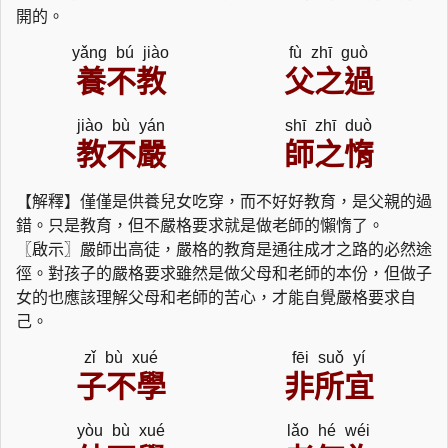
開的。
yǎng bú jiào
fù zhī guò
養不教
父之過
jiào bù yán
shī zhī duò
教不嚴
師之惰
【解釋】僅僅是供養兒女吃穿，而不好好教育，是父親的過
錯。只是教育，但不嚴格要求就是做老師的懶惰了。
〖啟示〗嚴師出高徒，嚴格的教育是通往成才之路的必然途
徑。對孩子的嚴格要求雖然是做父母和老師的本份，但做子
女的也應該理解父母和老師的苦心，才能自覺嚴格要求自
己。
zǐ bù xué
fēi suǒ yí
子不學
非所宜
yòu bù xué
lǎo hé wéi