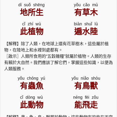
dì suǒ shēng
yǒu cǎo mù
地所生
有草木
cǐ zhí wù
biàn shuǐ lù
此植物
遍水陸
【解釋】除了人類，在地球上還有花草樹木，這些屬於植
物，在陸地上和水裡到處都有。
〖啟示〗人類所食用的“五穀雜糧”就屬於植物。人類的生存
有賴於大自然。我們應該了解它們，掌握這些知識，以便為
人類服務。
yǒu chóng yú
yǒu niǎo shòu
有蟲魚
有鳥獸
cǐ dòng wù
néng fēi zǒu
此動物
能飛走