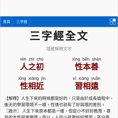
首頁
三字經
三字經全文
隱藏解釋文字
rén zhī chū
xìng běn shàn
人之初
性本善
xìng xiāng jìn
xí xiāng yuǎn
性相近
習相遠
【解釋】人生下來的時候都是好的，只是由於成長過程中，
後天的學習環境不一樣，性情也就有了好與壞的差別。
〖啟示〗 人生下來原本都是一樣，但從小不好好教育，善
良的本性就會變壞。所以，人從小就要好好學習，區分善