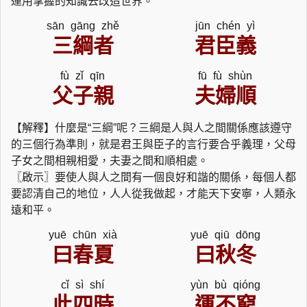
運用掌握的知識去改造世界。
sān gāng zhě
jūn chén yì
三綱者
君臣義
fù zǐ qīn
fū fù shùn
父子親
夫婦順
【解釋】什麼是“三綱”呢？三綱是人與人之間關係應該遵守
的三個行為準則，就是君王與臣子的言行要合乎義理，父母
子女之間相親相愛，夫妻之間和順相處。
〖啟示〗要使人與人之間有一個良好和諧的關係，每個人都
要認清自己的地位，人人從我做起，才能天下安寧，人類永
遠和平。
yuē chūn xià
yuē qiū dōng
曰春夏
曰秋冬
cǐ sì shí
yùn bù qióng
此四時
運不窮