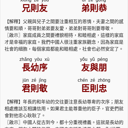
兄則友
弟則恭
【解釋】父親與兒子之間要注重相互的恩情，夫妻之間的感
情要和順，哥哥對弟弟要友愛，弟弟對哥哥則要尊敬。
〖啟示〗家庭成員之間要禮貌相待，和睦相處，這樣的家庭
才是幸福的家庭。我們中國人很注重家族觀念，因為家庭是
社會的細胞，每個家庭都能和睦相處，社會也必然安定了。
zhǎng yòu xù
yǒu yǔ péng
長幼序
友與朋
jūn zé jìng
chén zé zhōng
君則敬
臣則忠
【解釋】年長的和年幼的交往要注意長幼尊卑的次序；朋友
相處應該互相講信用。如果君主能尊重他的臣子，官吏們就
會對他忠心耿耿了。
〖啟示〗中國人從古到今，都十分重視禮義。這就是長幼的