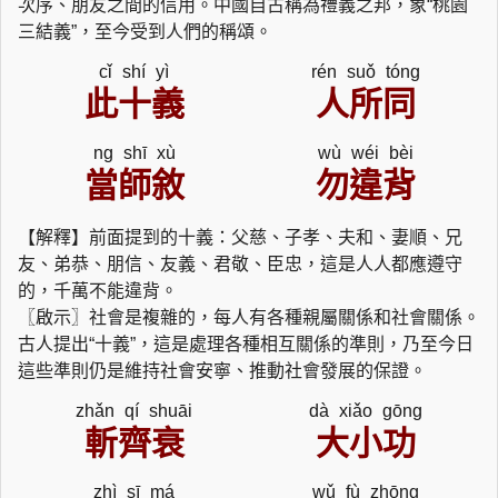
次序、朋友之間的信用。中國自古稱為禮義之邦，象“桃園
三結義”，至今受到人們的稱頌。
cǐ shí yì
rén suǒ tóng
此十義
人所同
ng shī xù
wù wéi bèi
當師敘
勿違背
【解釋】前面提到的十義：父慈、子孝、夫和、妻順、兄
友、弟恭、朋信、友義、君敬、臣忠，這是人人都應遵守
的，千萬不能違背。
〖啟示〗社會是複雜的，每人有各種親屬關係和社會關係。
古人提出“十義”，這是處理各種相互關係的準則，乃至今日
這些準則仍是維持社會安寧、推動社會發展的保證。
zhǎn qí shuāi
dà xiǎo gōng
斬齊衰
大小功
zhì sī má
wǔ fù zhōng