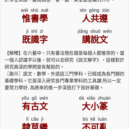
wéi shū xué
rén gòng zūn
惟書學
人共遵
jì shí zì
jiǎng shuō wén
既識字
講說文
【解釋】在六藝中，只有書法現在還是每個人都推崇的。當
一個人認識字以後，就可以去研究《說文解字》，這樣對於
研究高深的學問是有幫助的。
〖啟示〗語文、數學、外語這三門學科，已經成為各門類的
基礎學科。它是深入研究各門專業學科的工具課,所以一定
要努力學好, 為將來的進一步深造打下良好基礎。
yǒu gǔ wén
dà xiǎo zhuàn
有古文
大小篆
lì cǎo jì
bù kě luàn
隸草繼
不可亂