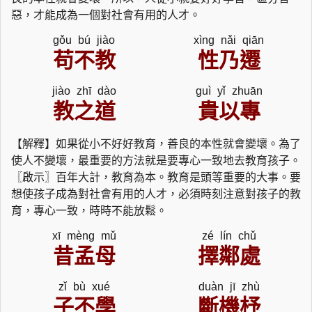
惡，才能成為一個對社會有用的人才。
gǒu bú jiào
xìng nǎi qiān
苟不教
性乃遷
jiào zhī dào
guì yǐ zhuān
教之道
貴以專
【解釋】如果從小不好好教育，善良的本性就會變壞。為了
使人不變壞，最重要的方法就是要專心一致地去教育孩子。
〖啟示〗百年大計，教育為本。教育是頭等重要的大事。要
想使孩子成為對社會有用的人才，必須時刻注意對孩子的教
育，專心一致，時時不能放鬆。
xī mèng mǔ
zé lín chǔ
昔孟母
擇鄰處
zǐ bù xué
duàn jī zhù
子不學
斷機杼