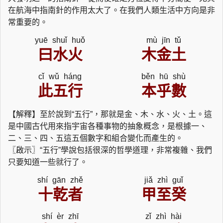
在航海中指南針的作用太大了。在我們人類生活中方向是非
常重要的。
yuē shuǐ huǒ
mù jīn tǔ
曰水火
木金土
cǐ wǔ háng
běn hū shù
此五行
本乎數
【解釋】至於說到“五行”，那就是金、木、水、火、土。這
是中國古代用來指宇宙各種事物的抽象概念，是根據一、
二、三、四、五這五個數字和組合變化而產生的。
〖啟示〗“五行”學說包括很深的哲學道理，非常複雜、我們
只要知道一些就行了。
shí gān zhě
jiǎ zhì guǐ
十乾者
甲至癸
shí èr zhī
zǐ zhì hài