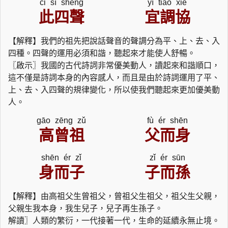
cǐ sì shēng
yí tiáo xié
此四聲
宜調協
【解釋】我們的祖先把說話聲音的聲調分為平、上、去、入
四種。四聲的運用必須和諧，聽起來才能使人舒暢。
〖啟示〗我國的古代詩詞非常優美動人，讀起來和諧順口，
這不僅是詩詞本身的內容感人，而且是由於詩詞運用了平、
上、去、入四聲的規律變化，所以使我們聽起來更加優美動
人。
gāo zēng zǔ
fù ér shēn
高曾祖
父而身
shēn ér zǐ
zǐ ér sūn
身而子
子而孫
【解釋】由高祖父生曾祖父，曾祖父生祖父，祖父生父親，
父親生我本身，我生兒子，兒子再生孫子。
解讀〗人類的繁衍，一代接著一代，生命的延續永無止境。