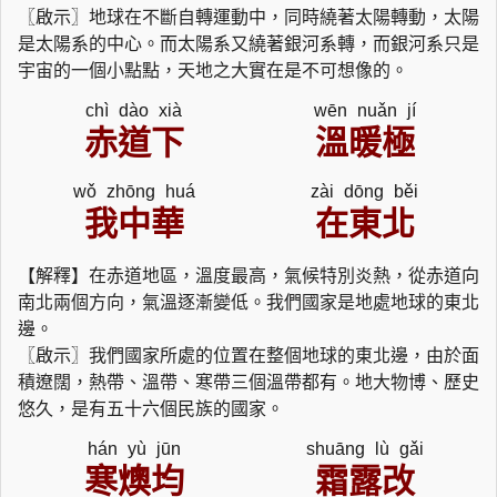
〖啟示〗地球在不斷自轉運動中，同時繞著太陽轉動，太陽
是太陽系的中心。而太陽系又繞著銀河系轉，而銀河系只是
宇宙的一個小點點，天地之大實在是不可想像的。
chì dào xià
wēn nuǎn jí
赤道下
溫暖極
wǒ zhōng huá
zài dōng běi
我中華
在東北
【解釋】在赤道地區，溫度最高，氣候特別炎熱，從赤道向
南北兩個方向，氣溫逐漸變低。我們國家是地處地球的東北
邊。
〖啟示〗我們國家所處的位置在整個地球的東北邊，由於面
積遼闊，熱帶、溫帶、寒帶三個溫帶都有。地大物博、歷史
悠久，是有五十六個民族的國家。
hán yù jūn
shuāng lù gǎi
寒燠均
霜露改