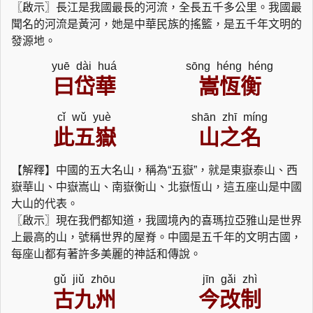
〖啟示〗長江是我國最長的河流，全長五千多公里。我國最
聞名的河流是黃河，她是中華民族的搖籃，是五千年文明的
發源地。
yuē dài huá
sōng héng héng
曰岱華
嵩恆衡
cǐ wǔ yuè
shān zhī míng
此五嶽
山之名
【解釋】中國的五大名山，稱為“五嶽”，就是東嶽泰山、西
嶽華山、中嶽嵩山、南嶽衡山、北嶽恆山，這五座山是中國
大山的代表。
〖啟示〗現在我們都知道，我國境內的喜瑪拉亞雅山是世界
上最高的山，號稱世界的屋脊。中國是五千年的文明古國，
每座山都有著許多美麗的神話和傳說。
gǔ jiǔ zhōu
jīn gǎi zhì
古九州
今改制