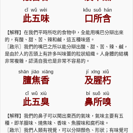
cǐ wǔ wèi
kǒu suǒ hán
此五味
口所含
【解釋】在我們平時所吃的食物中，全能用嘴巴分辯出來
的，有酸、甜、苦、辣和鹹，這五種味道。
〖啟示〗我們的嘴巴之所以能分辯出酸、甜、苦、辣、鹹，
是由於人的舌頭上有許多叫味蕾的粒狀組織。人身體的結構
非常複雜，認清自我也是非常不容易的。
shān jiāo xiāng
jí xīng xiǔ
膻焦香
及腥朽
cǐ wǔ xiù
bí suǒ xiù
此五臭
鼻所嗅
【解釋】我們的鼻子可以聞出東西的氣味，氣味主要有五
種，即羊膻味、燒焦味、香味、魚腥味和腐朽味。
〖啟示〗我們人類有視覺，可以分辯顏色、形狀；有味覺可