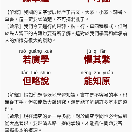
【解釋】我國的文字發展經歷了古文、大篆、小篆、隸書、
草書，這一定要認清楚，不可搞混亂了。
〖啟示〗我們今天通行的是隸、楷、行、草四種體式，但對
於先人留下的古籍也要有所了解。這對於我們學習和繼承前
人的知識有很大的幫助。
ruò guǎng xué
jù qí fán
若廣學
懼其繁
dàn lüè shuō
néng zhī yuán
但略說
能知原
【解釋】假如你想廣泛地學習知識，實在是不容易的事，也
無從下手，但如能做大體研究，還是能了解到許多基本的道
理。
〖啟示〗現在講究的是一專多能，對於研究學問也必需做到
從大處著眼，要理清思路，提納挈領，才能抓住問題要害，
掌握根本的道理。