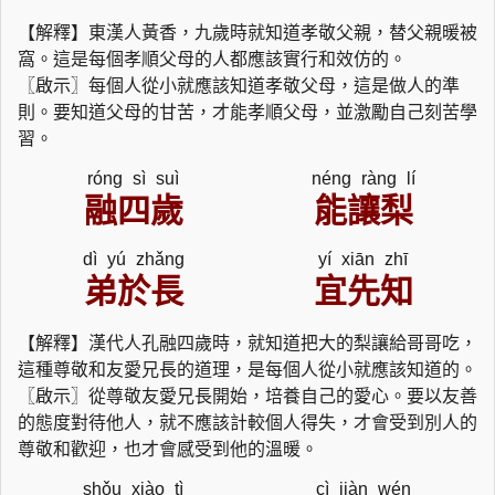
【解釋】東漢人黃香，九歲時就知道孝敬父親，替父親暖被
窩。這是每個孝順父母的人都應該實行和效仿的。
〖啟示〗每個人從小就應該知道孝敬父母，這是做人的準
則。要知道父母的甘苦，才能孝順父母，並激勵自己刻苦學
習。
róng sì suì
néng ràng lí
融四歲
能讓梨
dì yú zhǎng
yí xiān zhī
弟於長
宜先知
【解釋】漢代人孔融四歲時，就知道把大的梨讓給哥哥吃，
這種尊敬和友愛兄長的道理，是每個人從小就應該知道的。
〖啟示〗從尊敬友愛兄長開始，培養自己的愛心。要以友善
的態度對待他人，就不應該計較個人得失，才會受到別人的
尊敬和歡迎，也才會感受到他的溫暖。
shǒu xiào tì
cì jiàn wén