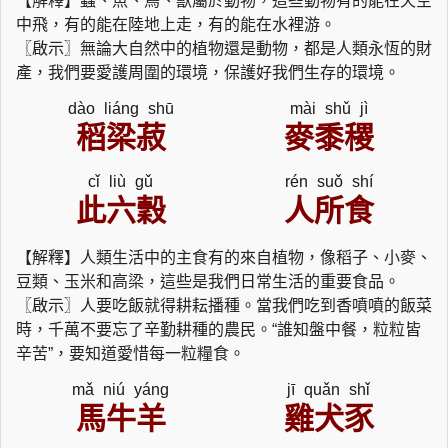
【解釋】蟲、魚、鳥、獸屬於動物，這些動物有的能在天空
中飛，有的能在陸地上走，有的能在水裡游。
〖啟示〗無論大自然中的植物還是動物，都是人類永恆的財
產，我們要愛護周圍的環境，保護好我們生存的環境。
dào liáng shū
mài shǔ jì
稻梁菽
麥黍稷
cǐ liù gǔ
rén suǒ shí
此六穀
人所食
【解釋】人類生活中的主食有的來自植物，像稻子、小麥、
豆類、玉米和高梁，這些是我們日常生活的重要食品。
〖啟示〗人要吃飯就得耕耘播種。當我們吃到香噴噴的飯菜
時，千萬不要忘了辛勤耕種的農民。“誰知盤中餐，粒粒皆
辛苦”，要知道愛惜每一粒糧食。
mǎ niú yáng
jī quǎn shǐ
馬牛羊
雞犬豕