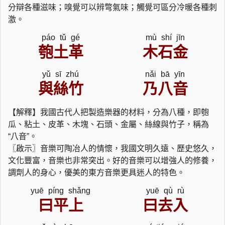
分辯各種滋味；嗅覺可以辨彆氣味；觸覺可區分冷暖各種刺
激。
páo tǔ gé
mù shí jīn
匏土革
木石金
yǔ sī zhú
nǎi bā yīn
與絲竹
乃八音
【解釋】我國古代人把製造樂器的材料，分為八種，即匏
瓜、粘土、皮革、木塊、石頭、金屬、絲線與竹子，稱為
“八音”。
〖啟示〗音樂可陶冶人的情懷，我國文明久遠、歷史悠久，
文化豐富，音樂也非常突出。好的音樂可以增強人的修養，
調劑人的身心，優美的東方音樂更具迷人的特色。
yuē píng shǎng
yuē qù rù
曰平上
曰去入