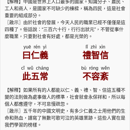
【解釋】中國是世界上人口最多的國家。知識分子、農民、
工人和商人，是國家不可缺少的棟樑，稱為四民，這是社會
重要的組成部分。
〖啟示〗由於社會的發展，今天人民的職業已經不僅僅是這
四種了。俗話說：“三百六十行，行行出狀元”，不管從事什
麼職業，只要對社會有好處，都是光榮的。
yuē rén yì
lǐ zhì xìn
曰仁義
禮智信
cǐ wǔ cháng
bù róng wěn
此五常
不容紊
【解釋】如果所有的人都能以仁、義、禮、智、信這五種不
變的法則做為處事做人的標準，社會就會永保祥和，所以每
個人都應遵守，不可怠慢疏忽。
〖啟示〗五千年的中國文明史，有多少仁義之士用他們的生
命和熱血，譜寫了無數可歌可泣的英雄業跡。這些人實在是
我們學習的榜樣。