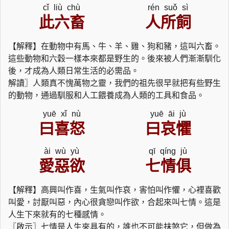
cǐ liù chù
rén suǒ sì
此六畜
人所飼
【解釋】在動物中有馬、牛、羊、雞、狗和豬，這叫六畜。
這些動物和六穀一樣本來都是野生的。後來被人們漸漸馴化
後，才成為人類日常生活的必需品。
解讀〗人類真不愧萬物之靈，我們的祖先很早就把有些野生
的動物，通過馴服和人工餵養成為人類的工具和食品。
yuē xǐ nù
yuē āi jù
曰喜怒
曰哀懼
ài wù yù
qī qíng jù
愛惡欲
七情俱
【解釋】高興叫作喜，生氣叫作哀，害怕叫作懼，心裡喜歡
叫愛，討厭叫惡，內心很貪戀叫作欲，合起來叫七情。這是
人生下來就有的七種感情。
〖啟示〗七情是人生來具有的，誰也不可能抹煞它，但做為