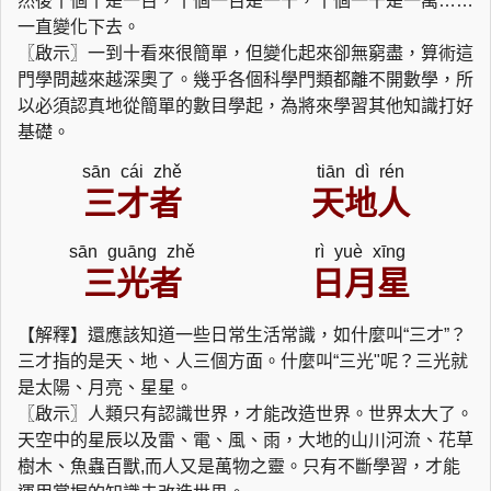
然後十個十是一百，十個一百是一千，十個一千是一萬……
一直變化下去。
〖啟示〗一到十看來很簡單，但變化起來卻無窮盡，算術這
門學問越來越深奧了。幾乎各個科學門類都離不開數學，所
以必須認真地從簡單的數目學起，為將來學習其他知識打好
基礎。
sān cái zhě
tiān dì rén
三才者
天地人
sān guāng zhě
rì yuè xīng
三光者
日月星
【解釋】還應該知道一些日常生活常識，如什麼叫“三才”？
三才指的是天、地、人三個方面。什麼叫“三光"呢？三光就
是太陽、月亮、星星。
〖啟示〗人類只有認識世界，才能改造世界。世界太大了。
天空中的星辰以及雷、電、風、雨，大地的山川河流、花草
樹木、魚蟲百獸,而人又是萬物之靈。只有不斷學習，才能