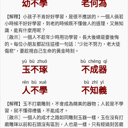
幼不學
老何為
【解釋】小孩子不肯好好學習，是很不應該的。一個人倘若
小時候不好好學習，到老的時候既不懂做人的道理，又無知
識，能有什麼用呢？
〖啟示〗一個人不趁年少時用功學習，長大後總是要後悔
的。每位小朋友都記住這樣一句話：“少壯不努力，老大徒
傷悲”，要趁視自己生命的黃金時刻。
yù bù zhuó
bù chéng qì
玉不琢
不成器
rén bù xué
bù zhī yì
人不學
不知義
【解釋】玉不打磨雕刻，不會成為精美的器物；人若是不學
習，就不懂得禮儀，不能成才。
〖啟示〗一個人的成才之路如同雕刻玉器一樣，玉在沒有打
磨雕琢以前和石頭沒有區別，人也是一樣，只有經過刻苦磨