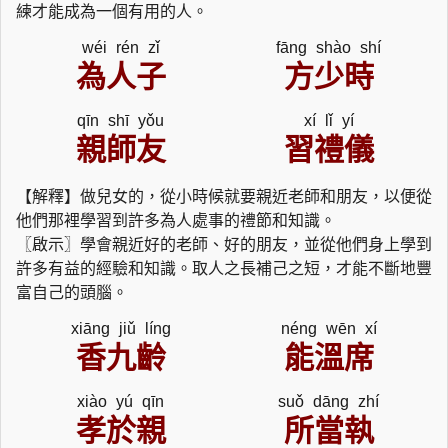
練才能成為一個有用的人。
wéi rén zǐ
fāng shào shí
為人子
方少時
qīn shī yǒu
xí lǐ yí
親師友
習禮儀
【解釋】做兒女的，從小時候就要親近老師和朋友，以便從
他們那裡學習到許多為人處事的禮節和知識。
〖啟示〗學會親近好的老師、好的朋友，並從他們身上學到
許多有益的經驗和知識。取人之長補己之短，才能不斷地豐
富自己的頭腦。
xiāng jiǔ líng
néng wēn xí
香九齡
能溫席
xiào yú qīn
suǒ dāng zhí
孝於親
所當執