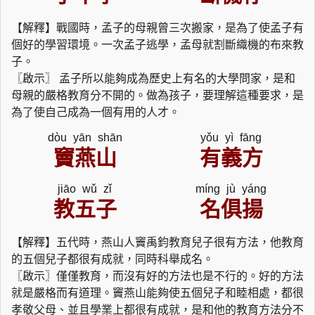
【解釋】戰國時，孟子的母親曾三次搬家，是為了使孟子有
個好的學習環境。一次孟子逃學，孟母就割斷織機的布來教
子。
〖啟示〗 孟子所以能夠成為歷史上有名的大學問家，是和
母親的嚴格教育分不開的。做為孩子，要理解這種要求，是
為了使自己成為一個有用的人才。
dòu yān shān
yǒu yì fāng
竇燕山
有義方
jiāo wǔ zǐ
míng jù yáng
教五子
名俱揚
【解釋】五代時，燕山人竇禹鈞教育兒子很有方法，他教育
的五個兒子都很有成就，同時科舉成名。
〖啟示〗僅僅教育，而沒有好的方法也是不行的。好的方法
就是嚴格而有道理。竇燕山能夠使五個兒子和睦相處，都很
孝敬父母、並且學業上都很有成就，是和他的教育方法分不