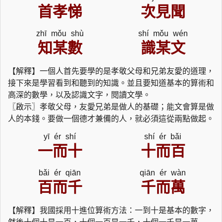
首孝悌
次見聞
zhī mǒu shù
shí mǒu wén
知某數
識某文
【解釋】一個人首先要學的是孝敬父母和兄弟友愛的道理，
接下來是學習看到和聽到的知識。並且要知道基本的算術和
高深的數學，以及認識文字，閱讀文學。
〖啟示〗孝敬父母，友愛兄弟是做人的基礎；能文會算是做
人的本錢。要做一個德才兼備的人，就必須這從兩點做起。
yī ér shí
shí ér bǎi
一而十
十而百
bǎi ér qiān
qiān ér wàn
百而千
千而萬
【解釋】我國採用十進位算術方法：一到十是基本的數字，