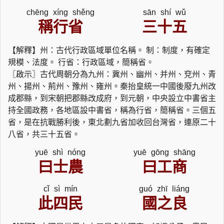
chēng xíng shěng
sān shí wǔ
稱行省
三十五
【解釋】州：古代行政區域單位名稱。 制：制度，有確定
規模、法度。 行省：行政區域，簡稱省。
〖啟示〗古代周朝分為九州：冀州、幽州、并州、兗州、青
州、揚州、荊州、豫州、雍州。秦抬皇統一中國後廢九州改
成郡縣，到宋朝把郡縣改成府，到元朝，中央設立中書省主
持全國政務，各地區設中書省，稱為行省，簡稱省。三個五
省，是在抗戰勝利後，東北劃九省加收回台灣省，連原二十
八省，共三十五省。
yuē shì nóng
yuē gōng shāng
曰士農
曰工商
cǐ sì mín
guó zhī liáng
此四民
國之良