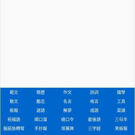
範文
簡歷
作文
詩詞
國學
散文
勵志
名言
格言
工具
板報
謎語
解夢
成語
菜譜
祝福語
順口溜
繞口令
歇後語
三句半
腦筋急轉彎
手抄報
塔羅牌
三字經
黑板報