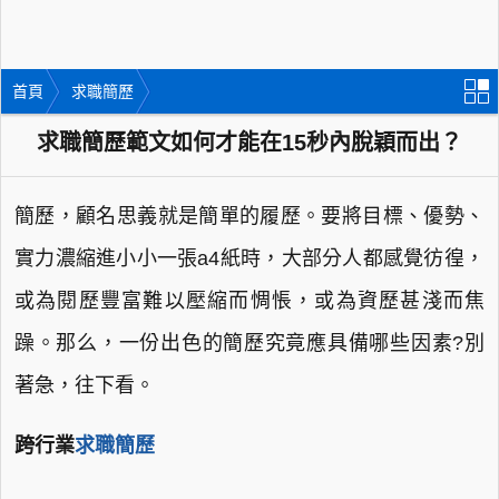
首頁
求職簡歷
求職簡歷範文如何才能在15秒內脫穎而出？
簡歷，顧名思義就是簡單的履歷。要將目標、優勢、
實力濃縮進小小一張a4紙時，大部分人都感覺彷徨，
或為閱歷豐富難以壓縮而惆悵，或為資歷甚淺而焦
躁。那么，一份出色的簡歷究竟應具備哪些因素?別
著急，往下看。
跨行業
求職簡歷