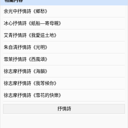
相關內容
余光中抒情詩《鄉愁》
冰心抒情詩《紙船—寄母親》
艾青抒情詩《我愛這土地》
朱自清抒情詩《光明》
雪萊抒情詩《西風頌》
徐志摩抒情詩《海韻》
徐志摩抒情詩《我等候你》
徐志摩抒情詩《雪花的快樂》
抒情詩