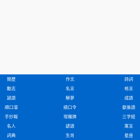
簡歷
作文
詩詞
勵志
名言
格言
謎語
解夢
成語
順口溜
繞口令
歇後語
手抄報
塔羅牌
三字經
名人
諺語
寓言
詞典
生肖
星座