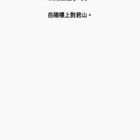
岳陽樓上對君山。