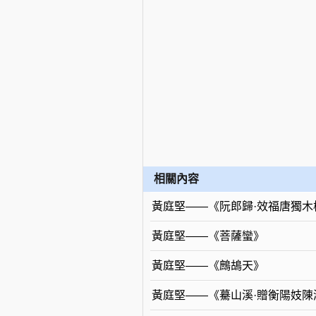
相關內容
黃庭堅——《阮郎歸·效福唐獨木
黃庭堅——《菩薩蠻》
黃庭堅——《鷓鴣天》
黃庭堅——《驀山溪·贈衡陽妓陳