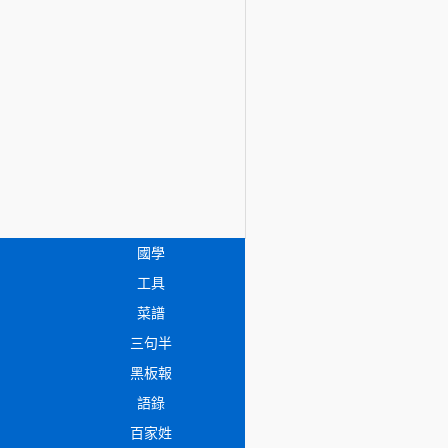
國學
工具
菜譜
三句半
黑板報
語錄
百家姓