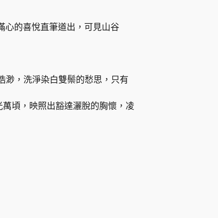
滿心的喜悅直筆道出，可見山谷
浩渺，洗淨染白雙鬃的愁思，只有
光萬頃，映照出豁達灑脫的胸懷，凌