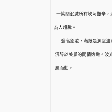
一笑間泯滅所有坎坷艱辛，
為人超脫。
登高望遠，滿紙是洞庭波
沉醉於美景的閒情逸緻。波
風而動。