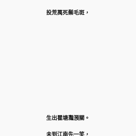
投荒萬死鬃毛斑，
生出瞿塘灩
澦
關。
未到江南先一笑，