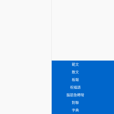
範文
散文
板報
祝福語
腦筋急轉彎
對聯
字典