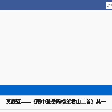
黃庭堅——《雨中登岳陽樓望君山二首》其一