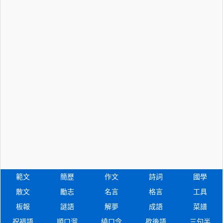
範文
簡歷
作文
詩詞
國學
散文
勵志
名言
格言
工具
板報
謎語
解夢
成語
菜譜
祝福語
順口溜
繞口令
歇後語
三句半