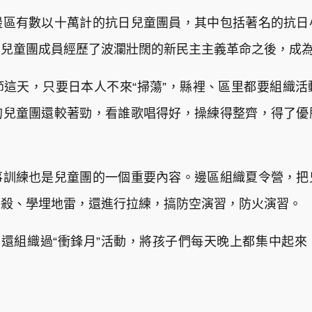
邊區有數以十萬計的抗日兒童團員，其中包括著名的抗日
的兒童團成員經歷了波瀾壯闊的新民主主義革命之後，成
這天，只要日本人不來“掃蕩”，縣裡、區里都要組織
的兒童團還較著勁，看誰歌唱得好，操練得整齊，得了優
事訓練也是兒童團的一個重要內容。邊區組織夏令營，把
刺殺、學埋地雷，還進行拉練，搞防空演習，防火演習。
團還組織過“衝鋒月”活動，將孩子們每天晚上都集中起