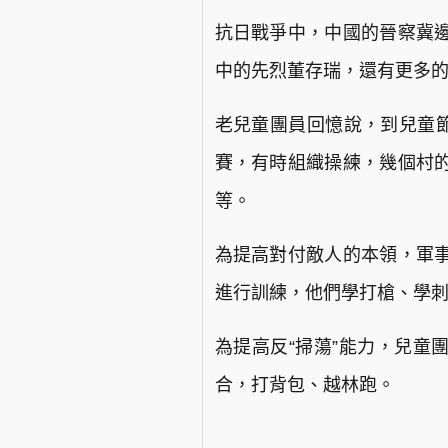
抗日戰爭中，中國的晉察冀
中的先烈董存瑞，還有更多
老兒童團員回憶說，到兒童節
賽，有時組織操練，幾個村
等。
為提高對付敵人的本領，軍
進行訓練，他們學打槍、學
為提高反“掃蕩”能力，兒童
合，打背包、越林跑。