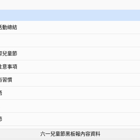
活動總結
際兒童節
注意事項
俗習慣
語
思
節
六一兒童節黑板報內容資料