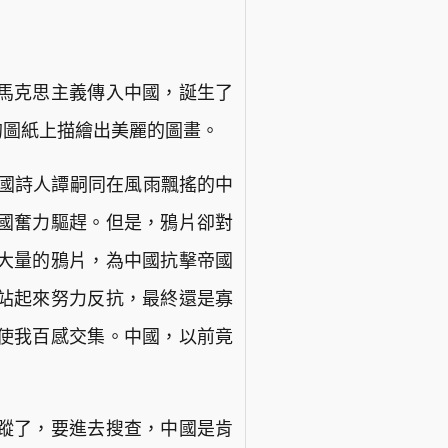
馬克思主義傳入中國，誕生了
的圖紙上描繪出美麗的圖畫。
愛國詩人譚嗣同在風雨飄搖的中
國奮力驅趕。但是，鴉片卻對
大量的鴉片，為中國抗擊帝國
站起來努力反抗，最終還是寡
使我百感交集。中國，以前竟
蹤了，要進去搜查，中國是肯