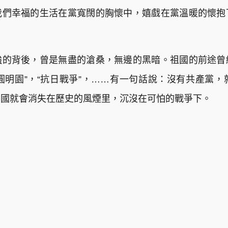
我們幸福的生活在黨寬闊的胸懷中，嬉戲在黨溫暖的懷抱
強的背後，曾是無盡的滄桑，無邊的黑暗。祖國的前途曾
燒圓明園”，“抗日戰爭”，……有一句話說：沒有共產黨
中國就會消失在歷史的風煙里，沉沒在可怕的戰爭下。