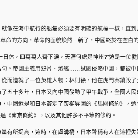
，就像在海中航行的船隻必須要有明確的航標一樣，直到
的革命的方向，革命的面貌煥然一新了，中國終於在空白
一日休，四萬萬人齊下淚，天涯何處是神州?”這是一位
名句。帝國主義用鴉片、炮艦……試圖侵略中國，都被中
，從而造就了一位英雄人物：林則徐，他在虎門寨銷毀了
過了五十多年，日本又向中國發動了甲午戰爭，全國人民
迫，中國還是和日本簽定了喪權辱國的《馬關條約》，這
訂過《南京條約》，以及其他許多不平等的條約。
力量有所提高，這時，在盧溝橋，日本聲稱有人在這裡失