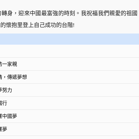
的轉身，迎來中國最富強的時刻。我祝福我們親愛的祖國
的懷抱里登上自己成功的台階!
結一家親
情，傳遞夢想
夢努力
國行
運中國夢
運夢