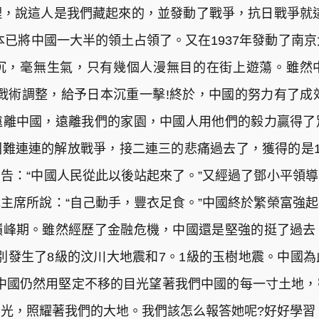
，說這人是我們藏起來的，並發動了戰爭，抗日戰爭就
本已將中國一大半的領土占領了。又在1937年發動了南京
沉，毫無生氣，只有幾個人漫無目的在街上遊蕩。雖然
了戰術調整，給予日本沉重一擊!終於，中國的努力有了成
遠離中國，遠離我們的家園，中國人用他們的毅力贏得了
難連連的解放戰爭，接二連三的悲痛過去了，獲得的是1
告：“中國人民從此以後站起來了。”又經過了鄧小平領
主席所說：“自己動手，豐衣足食。”中國終於繁榮富強
巔峰期。雖然經歷了金融危機，中國還是堅強的挺了過去
年分別發生了8級的汶川大地震和7。1級的玉樹地震。中
!!中國仍然用堅定不移的目光望著我們中國的每一寸土地
光，照耀著我們的大地。我們該怎么報答她呢?好好學習