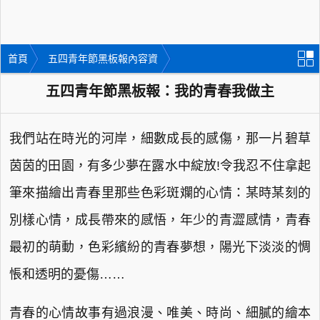
首頁
五四青年節黑板報內容資
料
五四青年節黑板報：我的青春我做主
我們站在時光的河岸，細數成長的感傷，那一片碧草
茵茵的田園，有多少夢在露水中綻放!令我忍不住拿起
筆來描繪出青春里那些色彩斑斕的心情：某時某刻的
別樣心情，成長帶來的感悟，年少的青澀感情，青春
最初的萌動，色彩繽紛的青春夢想，陽光下淡淡的惆
悵和透明的憂傷……
青春的心情故事有過浪漫、唯美、時尚、細膩的繪本