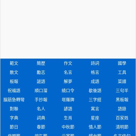
範文
簡歷
作文
詩詞
國學
散文
勵志
名言
格言
工具
板報
謎語
解夢
成語
菜譜
祝福語
順口溜
繞口令
歇後語
三句半
腦筋急轉彎
手抄報
塔羅牌
三字經
黑板報
對聯
名人
諺語
寓言
語錄
字典
詞典
生肖
星座
百家姓
節日
春節
中秋節
情人節
清明節