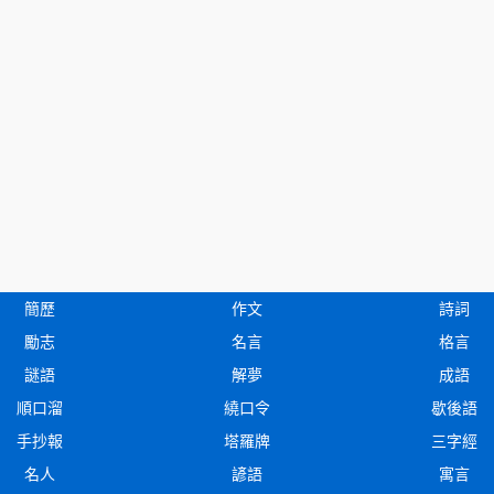
簡歷
作文
詩詞
勵志
名言
格言
謎語
解夢
成語
順口溜
繞口令
歇後語
手抄報
塔羅牌
三字經
名人
諺語
寓言