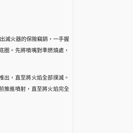
拔出滅火器的保險竊銷，一手握
底圈。先將噴嘴對準燃燒處，
推出，直至將火焰全部撲滅。
前推進噴射，直至將火焰完全