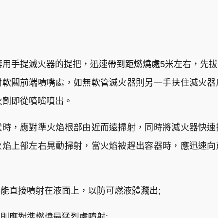
，套用手提滅火器的提把，迅速帶到距燃燒處5米左右，先
射軟關前端噴嘴處，如無軟管滅火器則另一手扶住滅火器
火劑即從噴嘴噴出。
狀時，應對準火焰根部由近而遠掃射，同時將滅火器快速
火焰上部左右晃動掃射，當火焰被趕出容器時，應迅速向
能直接噴射在液面上，以防可燃液體濺出;
則應對準燃燒最猛烈處噴射;