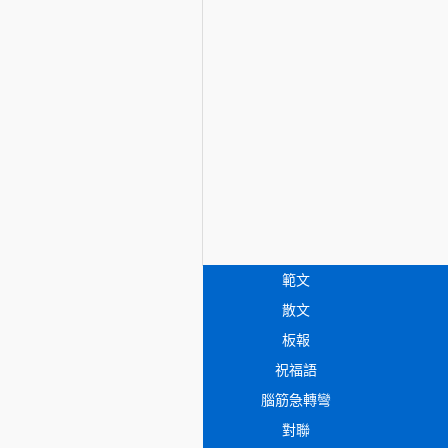
範文
散文
板報
祝福語
腦筋急轉彎
對聯