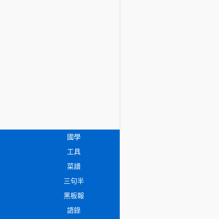
國學
工具
菜譜
三句半
黑板報
語錄