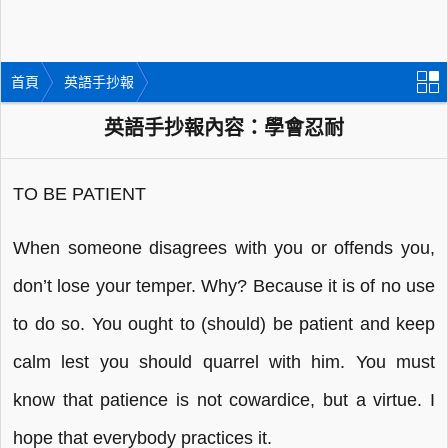
首頁
英語手抄報
英語手抄報內容：學會忍耐
TO BE PATIENT
When someone disagrees with you or offends you,
don’t lose your temper. Why? Because it is of no use
to do so. You ought to (should) be patient and keep
calm lest you should quarrel with him. You must
know that patience is not cowardice, but a virtue. I
hope that everybody practices it.