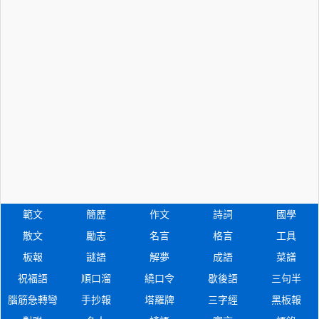
範文
簡歷
作文
詩詞
國學
散文
勵志
名言
格言
工具
板報
謎語
解夢
成語
菜譜
祝福語
順口溜
繞口令
歇後語
三句半
腦筋急轉彎
手抄報
塔羅牌
三字經
黑板報