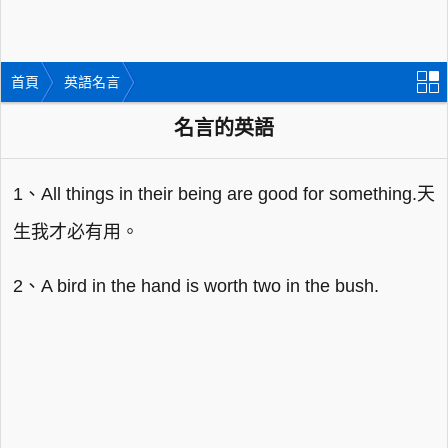
首頁
英語名言
名言的英語
1、All things in their being are good for something.天
生我才必有用。
2、A bird in the hand is worth two in the bush.