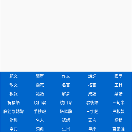
範文
簡歷
作文
詩詞
國學
散文
勵志
名言
格言
工具
板報
謎語
解夢
成語
菜譜
祝福語
順口溜
繞口令
歇後語
三句半
腦筋急轉彎
手抄報
塔羅牌
三字經
黑板報
對聯
名人
諺語
寓言
語錄
字典
詞典
生肖
星座
百家姓