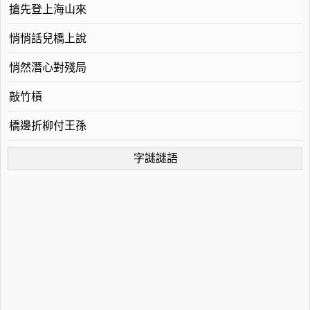
搶先登上海山來
悄悄話兒橋上說
悄然潛心對殘局
敲竹槓
橋邊折柳付王孫
字謎謎語