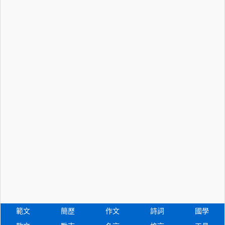
範文
簡歷
作文
詩詞
國學