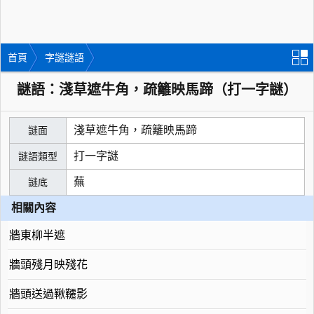
首頁
字謎謎語
謎語：淺草遮牛角，疏籬映馬蹄（打一字謎）
淺草遮牛角，疏籬映馬蹄
謎面
打一字謎
謎語類型
蕪
謎底
相關內容
牆東柳半遮
牆頭殘月映殘花
牆頭送過鞦韆影