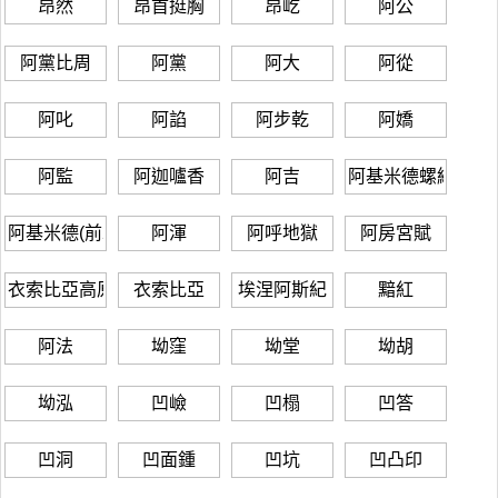
昂然
昂首挺胸
昂屹
阿公
阿黨比周
阿黨
阿大
阿從
阿叱
阿諂
阿步乾
阿嬌
阿監
阿迦嚧香
阿吉
阿基米德螺線
阿基米德(前287-前212)
阿渾
阿呼地獄
阿房宮賦
衣索比亞高原
衣索比亞
埃涅阿斯紀
黯紅
阿法
坳窪
坳堂
坳胡
坳泓
凹嶮
凹榻
凹答
凹洞
凹面鍾
凹坑
凹凸印