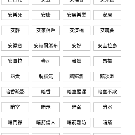
安樂死
安康
安居樂業
安居
安靜
安家落戶
安濟橋
安魂曲
安徽省
安赫爾瀑布
安好
安圭拉島
安哥拉
盎司
盎然
昂揚
昂貴
骯髒氣
黯黮灘
黯淡灘
暗香疏影
暗香
暗室屋漏
暗室不欺
暗室
暗示
暗弱
暗器
暗門襟
暗箭傷人
暗箭難防
暗箭