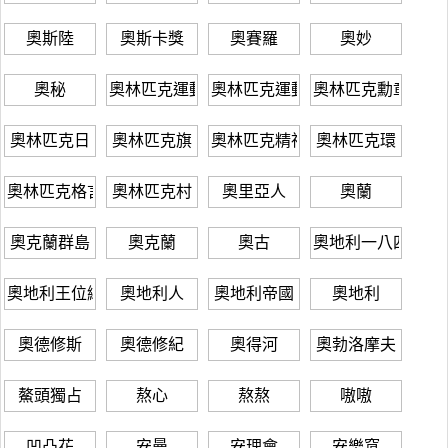
奧斯陸
奧斯卡獎
奧賽羅
奧妙
奧秘
奧林匹克運動會
奧林匹克運動
奧林匹克勳章
奧林匹克日
奧林匹克旗
奧林匹克精神
奧林匹克環
奧林匹克格言
奧林匹克村
奧里亞人
奧蘭
奧克蘭群島
奧克蘭
奧古
奧地利一八四八年
奧地利王位繼承戰爭
奧地利人
奧地利帝國
奧地利
奧德修斯
奧德修紀
奧得河
奧勃洛摩夫
鰲頭獨占
熬心
熬熬
嗷嗷
凹凸花
安曼
安理會
安樂窩