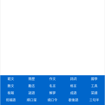
範文
簡歷
作文
詩詞
國學
散文
勵志
名言
格言
工具
板報
謎語
解夢
成語
菜譜
祝福語
順口溜
繞口令
歇後語
三句半