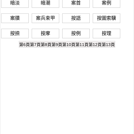
暗淡
暗潮
案首
案例
案牘
案兵束甲
按語
按圖索驥
按捺
按摩
按例
按理
第6頁
第7頁
第8頁
第9頁
第10頁
第11頁
第12頁
第13頁