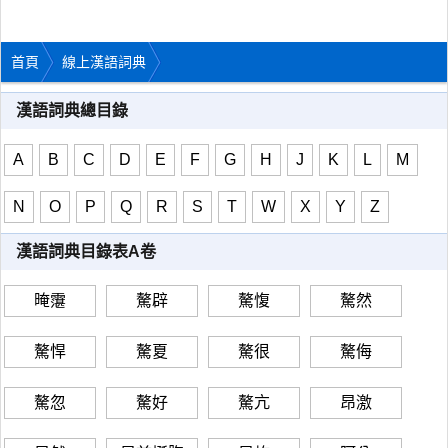
首頁
線上漢語詞典
漢語詞典總目錄
A
B
C
D
E
F
G
H
J
K
L
M
N
O
P
Q
R
S
T
W
X
Y
Z
漢語詞典目錄表A卷
晻霮
驁辟
驁愎
驁然
驁悍
驁夏
驁很
驁侮
驁忽
驁好
驁亢
昂激