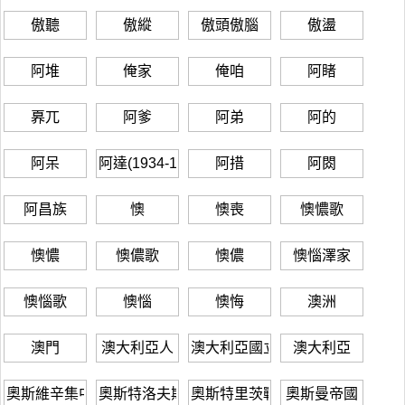
傲聽
傲縱
傲頭傲腦
傲盪
阿堆
俺家
俺咱
阿睹
奡兀
阿爹
阿弟
阿的
阿呆
阿達(1934-1987)
阿措
阿閦
阿昌族
懊
懊喪
懊憹歌
懊憹
懊儂歌
懊儂
懊惱澤家
懊惱歌
懊惱
懊悔
澳洲
澳門
澳大利亞人
澳大利亞國立大學
澳大利亞
奧斯維辛集中營
奧斯特洛夫斯基
奧斯特里茨戰役
奧斯曼帝國