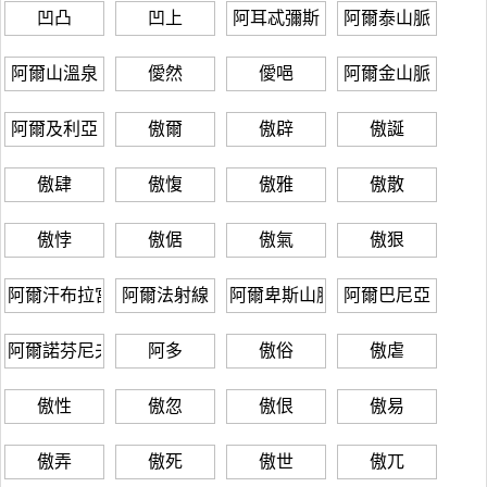
凹凸
凹上
阿耳忒彌斯
阿爾泰山脈
阿爾山溫泉
僾然
僾唈
阿爾金山脈
阿爾及利亞
傲爾
傲辟
傲誕
傲肆
傲愎
傲雅
傲散
傲悖
傲倨
傲氣
傲狠
阿爾汗布拉宮
阿爾法射線
阿爾卑斯山脈
阿爾巴尼亞
阿爾諾芬尼夫婦像
阿多
傲俗
傲虐
傲性
傲忽
傲佷
傲易
傲弄
傲死
傲世
傲兀