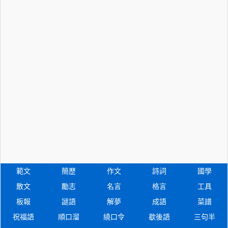
範文
簡歷
作文
詩詞
國學
散文
勵志
名言
格言
工具
板報
謎語
解夢
成語
菜譜
祝福語
順口溜
繞口令
歇後語
三句半