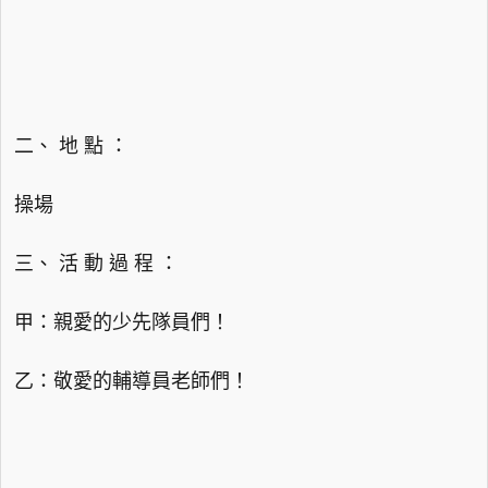
二、 地 點 ：
操場
三、 活 動 過 程 ：
甲：親愛的少先隊員們！
乙：敬愛的輔導員老師們！