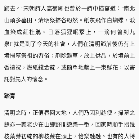
歸去。"宋朝詩人高菊卿也曾於一詩中描寫道："南北
山頭多墓田，清明祭掃各紛然。紙灰飛作白蝴蝶，淚
血染成紅杜鵑。日落狐狸眠冢上，一滴何曾到九
泉!"就是到了今天的社會，人們在清明節前後仍有上
墳掃墓祭祖的習俗：剷除雜草，放上供品，於墳前上
香禱祝，燃紙錢金錠，或簡單地獻上一束鮮花，以寄
託對先人的懷念。
踏青
清明之時，正值春回大地，人們乃因利趁便，掃墓之
餘亦一家老少在山鄉野間遊樂一番，回家時順手摺幾
枝葉芽初綻的柳枝戴在頭上，怡樂融融。也有的人特