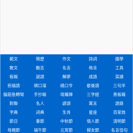
範文
簡歷
作文
詩詞
國學
散文
勵志
名言
格言
工具
板報
謎語
解夢
成語
菜譜
祝福語
順口溜
繞口令
歇後語
三句半
腦筋急轉彎
手抄報
塔羅牌
三字經
黑板報
對聯
名人
諺語
寓言
語錄
字典
詞典
生肖
星座
百家姓
節日
春節
中秋節
情人節
清明節
母親節
端午節
元宵節
婦女節
名言佳句