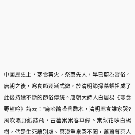
中國歷史上，寒食禁火，祭奠先人，早已蔚為習俗。
唐朝之後，寒食節逐漸式微，於清明節掃墓祭祖成了
此後持續不斷的節俗傳統。唐朝大詩人白居易《寒食
野望吟》詩云："烏啼鵲噪昏喬木，清明寒食誰家哭?
風吹曠野紙錢飛，古墓累累春草綠。棠梨花映白楊
樹，儘是生死離別處。冥漠重泉哭不聞，蕭蕭暮雨人