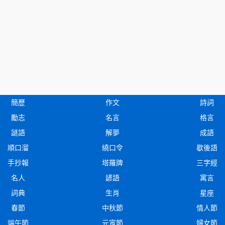
簡歷
作文
詩詞
勵志
名言
格言
謎語
解夢
成語
順口溜
繞口令
歇後語
手抄報
塔羅牌
三字經
名人
諺語
寓言
詞典
生肖
星座
春節
中秋節
情人節
端午節
元宵節
婦女節