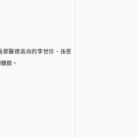
看那醫德高尚的李世珍、孫思
的驕傲。