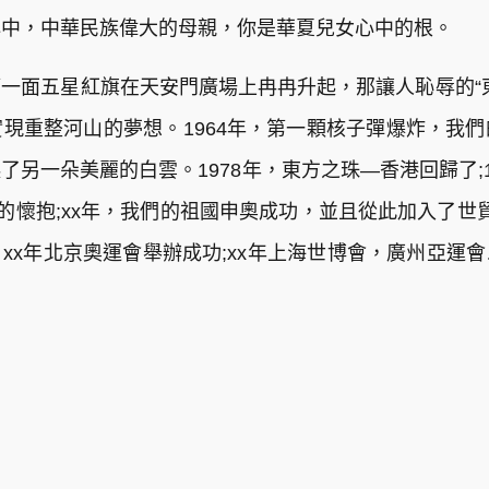
心中，中華民族偉大的母親，你是華夏兒女心中的根。
一面五星紅旗在天安門廣場上冉冉升起，那讓人恥辱的“
現重整河山的夢想。1964年，第一顆核子彈爆炸，我
另一朵美麗的白雲。1978年，東方之珠—香港回歸了;
的懷抱;xx年，我們的祖國申奧成功，並且從此加入了世貿組
xx年北京奧運會舉辦成功;xx年上海世博會，廣州亞運