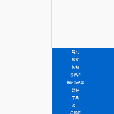
範文
散文
板報
祝福語
腦筋急轉彎
對聯
字典
節日
母親節