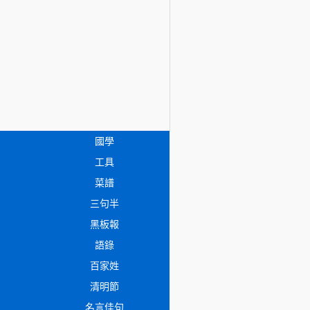
國學
工具
菜譜
三句半
黑板報
語錄
百家姓
清明節
名言佳句