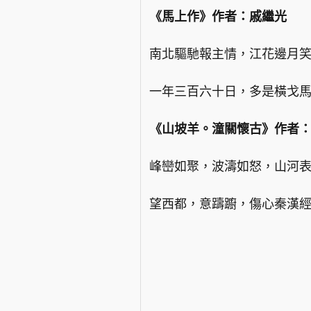
《馬上作》作者：戚繼光
南北驅馳報主情，江花邊月
一年三百六十日，多是橫戈
《山坡羊。潼關懷古》作者
峰巒如聚，波濤如怒，山河
望西都，意躊躕，傷心秦漢