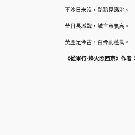
平沙日未沒，黯黯見臨洮。
昔日長城戰，鹹言意氣高。
黃塵足今古，白骨亂蓬蒿。
《從軍行·烽火照西京》作者