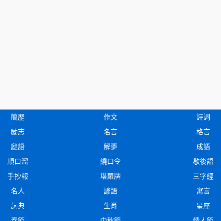
簡歷
作文
詩詞
勵志
名言
格言
謎語
解夢
成語
順口溜
繞口令
歇後語
手抄報
塔羅牌
三字經
名人
諺語
寓言
詞典
生肖
星座
春節
中秋節
情人節