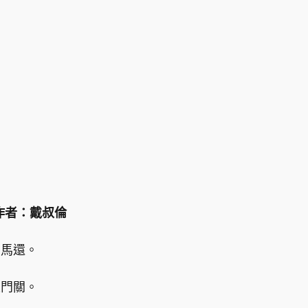
作者：戴叔倫
匹馬還。
玉門關。