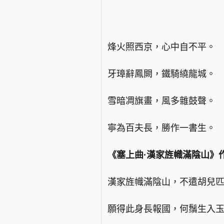
烽火照西京，心中自不平。
牙璋辭鳳闕，鐵騎繞龍城。
雪暗凋旗畫，風多雜鼓聲。
寧為百夫長，勝作一書生。
《塞上曲·漢家旌幟滿陰山》
漢家旌幟滿陰山，不遣胡兒
願得此身長報國，何鬚生入