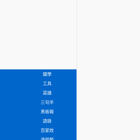
國學
工具
菜譜
三句半
黑板報
語錄
百家姓
清明節