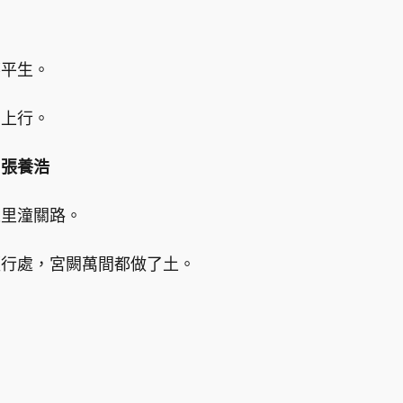
笑平生。
馬上行。
：張養浩
表里潼關路。
經行處，宮闕萬間都做了土。