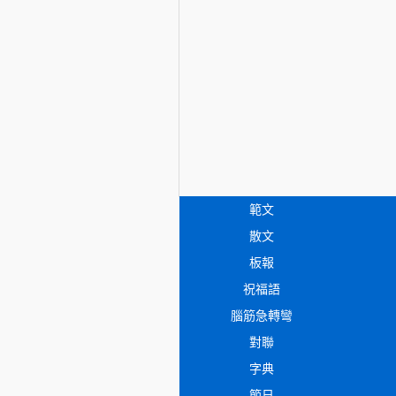
範文
散文
板報
祝福語
腦筋急轉彎
對聯
字典
節日