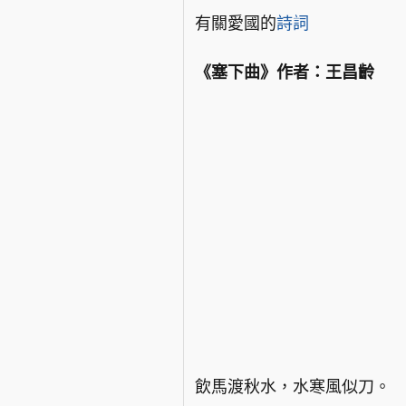
有關愛國的
詩詞
《塞下曲》作者：王昌齡
飲馬渡秋水，水寒風似刀。