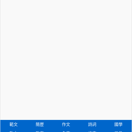
範文
簡歷
作文
詩詞
國學