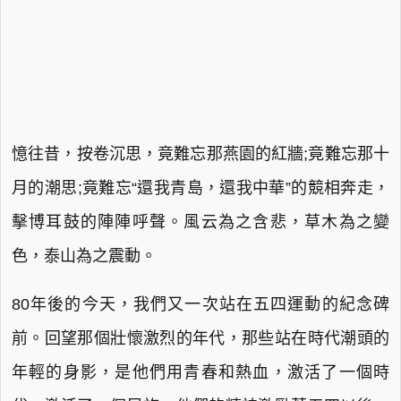
憶往昔，按卷沉思，竟難忘那燕園的紅牆;竟難忘那十
月的潮思;竟難忘“還我青島，還我中華”的競相奔走，
擊博耳鼓的陣陣呼聲。風云為之含悲，草木為之變
色，泰山為之震動。
80年後的今天，我們又一次站在五四運動的紀念碑
前。回望那個壯懷激烈的年代，那些站在時代潮頭的
年輕的身影，是他們用青春和熱血，激活了一個時