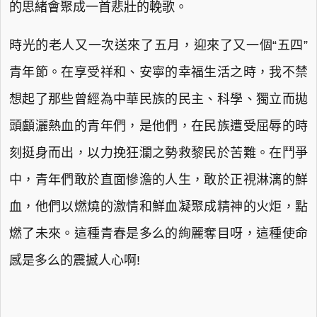
的思緒會聚成一首悲壯的輓歌。
時光的老人又一次送來了五月，迎來了又一個“五四”
青年節。在享受祥和、安寧的幸福生活之時，我不禁
想起了那些曾經為中華民族的民主、科學、獨立而拋
頭顱灑熱血的青年們，是他們，在民族遭受屈辱的時
刻挺身而出，以力挽狂瀾之勢救黎民於苦難。在鬥爭
中，青年們敢於直面慘澹的人生，敢於正視淋漓的鮮
血，他們以燃燒的激情和鮮血凝聚成精神的火炬，點
燃了未來。這種青春是多么的絢麗奪目呀，這種使命
感是多么的震撼人心啊!