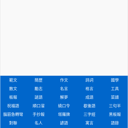
範文
簡歷
作文
詩詞
國學
散文
勵志
名言
格言
工具
板報
謎語
解夢
成語
菜譜
祝福語
順口溜
繞口令
歇後語
三句半
腦筋急轉彎
手抄報
塔羅牌
三字經
黑板報
對聯
名人
諺語
寓言
語錄