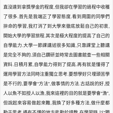
直沒達到拿獎學金的程度,但我卻在學習的過程中收穫
了很多.首先是我端正了學習態度.看到周圍的同學們
拚命的學習,我打消了到大學來徹底放鬆自己的初衷,
開始大學的學習旅程.其次是極大程度的提高了自己的
自學能力.大學一節課講述很多知識,只靠課堂上聽講
是完全不夠的.須自己鑽研並時常去圖書館查一些相關
資料.日積月累,自學能力得到了提高.再有就是懂得了
運用學習方法同時注重獨立思考.要想學好只埋頭苦學
是不行的,要學會“方法”,做事情的方法.古話說的好,授
人以魚不如授人以漁,我來這裡的目的就是要學會“漁”,
但說起來容易做起來難,我換了好多種方法,做什麼都
勤于思考,遇有不懂的地方能勤於請教.在學習時,以“獨