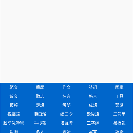
範文
簡歷
作文
詩詞
國學
散文
勵志
名言
格言
工具
板報
謎語
解夢
成語
菜譜
祝福語
順口溜
繞口令
歇後語
三句半
腦筋急轉彎
手抄報
塔羅牌
三字經
黑板報
對聯
名人
諺語
寓言
語錄