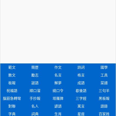
範文
簡歷
作文
詩詞
國學
散文
勵志
名言
格言
工具
板報
謎語
解夢
成語
菜譜
祝福語
順口溜
繞口令
歇後語
三句半
腦筋急轉彎
手抄報
塔羅牌
三字經
黑板報
對聯
名人
諺語
寓言
語錄
字典
詞典
生肖
星座
百家姓