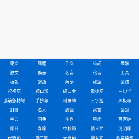
範文
簡歷
作文
詩詞
國學
散文
勵志
名言
格言
工具
板報
謎語
解夢
成語
菜譜
祝福語
順口溜
繞口令
歇後語
三句半
腦筋急轉彎
手抄報
塔羅牌
三字經
黑板報
對聯
名人
諺語
寓言
語錄
字典
詞典
生肖
星座
百家姓
節日
春節
中秋節
情人節
清明節
母親節
端午節
元宵節
婦女節
名言佳句