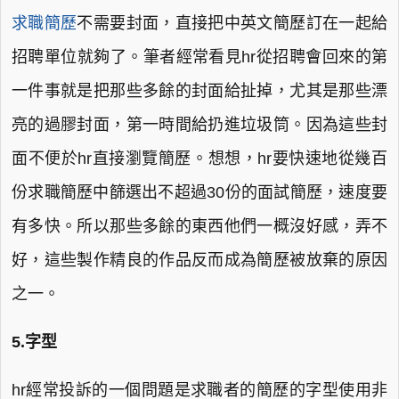
求職簡歷
不需要封面，直接把中英文簡歷訂在一起給
招聘單位就夠了。筆者經常看見hr從招聘會回來的第
一件事就是把那些多餘的封面給扯掉，尤其是那些漂
亮的過膠封面，第一時間給扔進垃圾筒。因為這些封
面不便於hr直接瀏覽簡歷。想想，hr要快速地從幾百
份求職簡歷中篩選出不超過30份的面試簡歷，速度要
有多快。所以那些多餘的東西他們一概沒好感，弄不
好，這些製作精良的作品反而成為簡歷被放棄的原因
之一。
5.字型
hr經常投訴的一個問題是求職者的簡歷的字型使用非