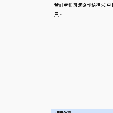
苦耐勞和團結協作精神;穩重
員。