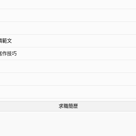
價範文
寫作技巧
求職簡歷