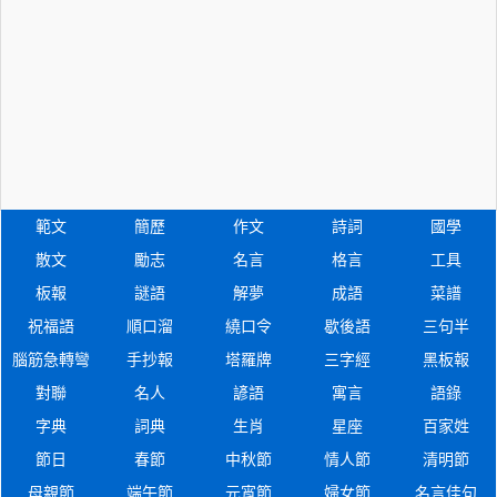
範文
簡歷
作文
詩詞
國學
散文
勵志
名言
格言
工具
板報
謎語
解夢
成語
菜譜
祝福語
順口溜
繞口令
歇後語
三句半
腦筋急轉彎
手抄報
塔羅牌
三字經
黑板報
對聯
名人
諺語
寓言
語錄
字典
詞典
生肖
星座
百家姓
節日
春節
中秋節
情人節
清明節
母親節
端午節
元宵節
婦女節
名言佳句