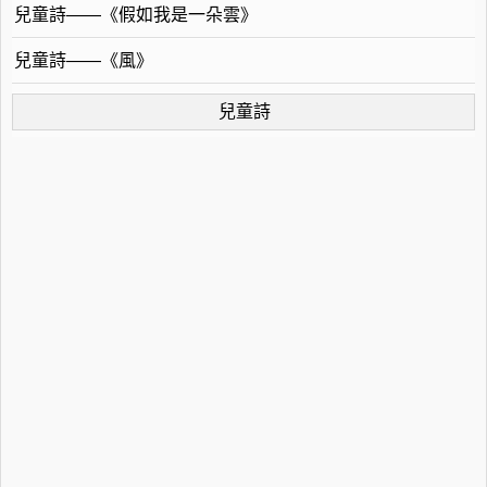
兒童詩——《假如我是一朵雲》
兒童詩——《風》
兒童詩