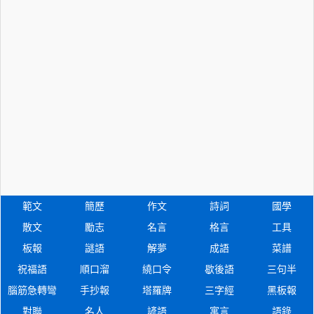
範文
簡歷
作文
詩詞
國學
散文
勵志
名言
格言
工具
板報
謎語
解夢
成語
菜譜
祝福語
順口溜
繞口令
歇後語
三句半
腦筋急轉彎
手抄報
塔羅牌
三字經
黑板報
對聯
名人
諺語
寓言
語錄