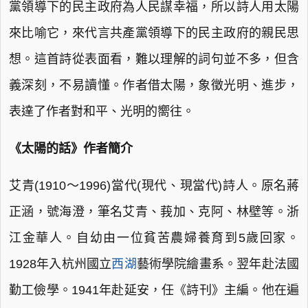
黨領導下的民主政府為人民謀幸福，所以詩人用太陽
來比喻它，來代言共產黨領導下的民主政府的親民思
想。這首詩從表面看，難以理解的詞句並不多，但含
義深刻，不易讀懂。作者借太陽，象徵光明、進步，
表達了作者對和平、光明的嚮往。
《太陽的話》作者簡介
艾青(1910～1996)當代(現代、現當代)詩人。原名蔣
正涵，號海澄，筆名艾青、莪加、克阿、林壁等。浙
江金華人。自幼由一位貧苦農婦養育到5歲回家。
1928年入杭州國立
西湖
藝術學院繪畫系。翌年赴法國
勤工儉學。1941年赴延安，任《詩刊》主編。他在遍