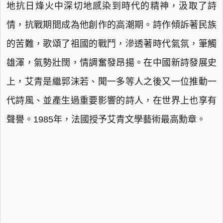
地抗日烽火中深切地感染到時代的精神，汲取了詩
情，抗戰期間成為他創作的高潮期。詩作傾訴著民族
的苦難，歌頌了祖國的戰鬥，滲透著時代氣氛，筆觸
雄渾，氣勢壯闊，情調奮發昂揚。在中國新詩發展史
上，艾青是繼郭沫若、聞一多等人之後又一位推動一
代詩風、並產生過重要影響的詩人，在世界上也享有
聲譽。1985年，法國授予艾青文學藝術最高勳章。