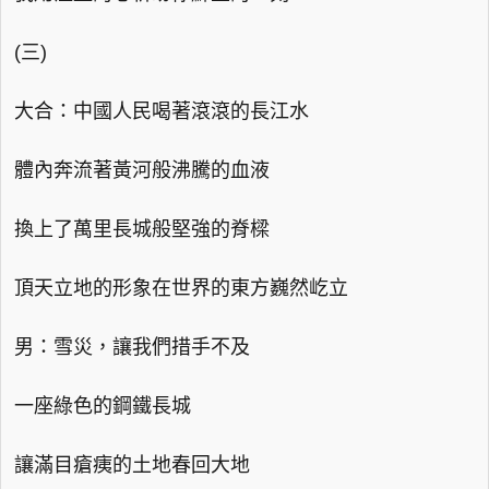
(三)
大合：中國人民喝著滾滾的長江水
體內奔流著黃河般沸騰的血液
換上了萬里長城般堅強的脊樑
頂天立地的形象在世界的東方巍然屹立
男：雪災，讓我們措手不及
一座綠色的鋼鐵長城
讓滿目瘡痍的土地春回大地