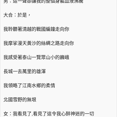
男：這一聲卻讓我的整個身軀血液沸騰
大合：於是，
我聆聽著清越的戰國編鐘走向你
我摩挲漫天黃沙的絲綢之路走向你
我感受著泰山一覽眾山小的巍峨
長城一去萬里的雄渾
我領略了江南水鄉的柔情
北國雪野的無垠
女：我看見了,看見了這令我心醉神迷的一切