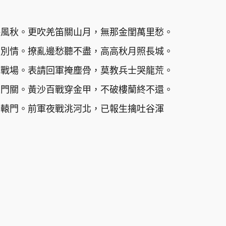
海風秋。更吹羌笛關山月，無那金閨萬里愁。
舊別情。撩亂邊愁聽不盡，高高秋月照長城。
古戰場。表請回軍掩塵骨，莫教兵士哭龍荒。
玉門關。黃沙百戰穿金甲，不破樓蘭終不還。
出轅門。前軍夜戰洮河北，已報生擒吐谷渾