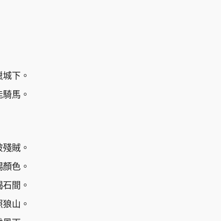
獵城下。
能騎馬。
破殘賊。
賜顏色。
碣石間。
照狼山。