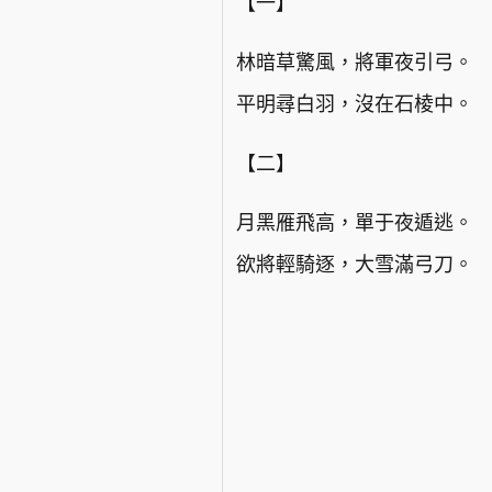
【一】
林暗草驚風，將軍夜引弓。
平明尋白羽，沒在石棱中。
【二】
月黑雁飛高，單于夜遁逃。
欲將輕騎逐，大雪滿弓刀。