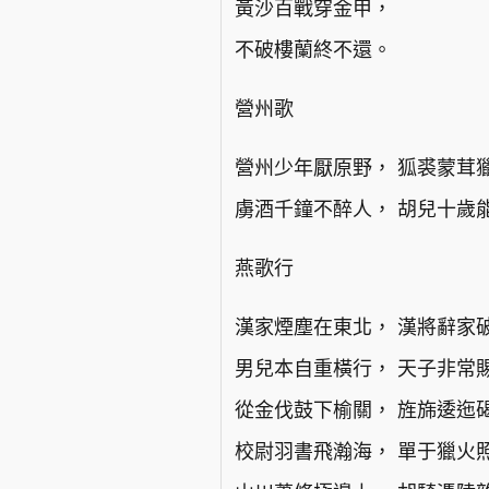
黃沙百戰穿金甲，
不破樓蘭終不還。
營州歌
營州少年厭原野， 狐裘蒙茸
虜酒千鐘不醉人， 胡兒十歲
燕歌行
漢家煙塵在東北， 漢將辭家
男兒本自重橫行， 天子非常
從金伐鼓下榆關， 旌旆逶迤
校尉羽書飛瀚海， 單于獵火