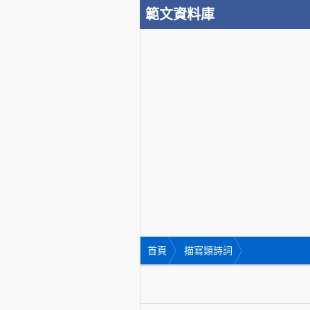
範文資料庫
首頁
描寫類詩詞