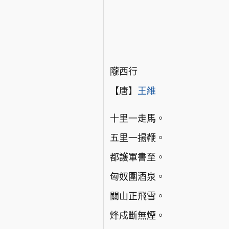
隴西行
【唐】
王維
十里一走馬。
五里一揚鞭。
都護軍書至。
匈奴圍酒泉。
關山正飛雪。
烽戍斷無煙。