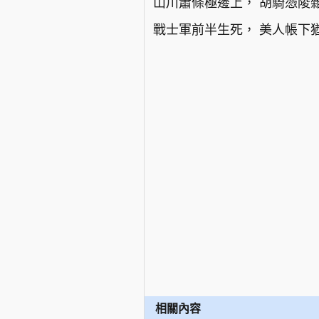
山川蕭條極邊上， 胡騎憑陵
戰士軍前半生死， 美人帳下
相關內容