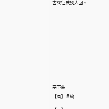
古來征戰幾人回。
塞下曲
【唐】盧綸