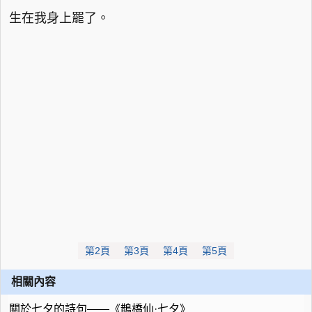
生在我身上罷了。
第2頁
第3頁
第4頁
第5頁
相關內容
關於七夕的詩句——《鵲橋仙·七夕》