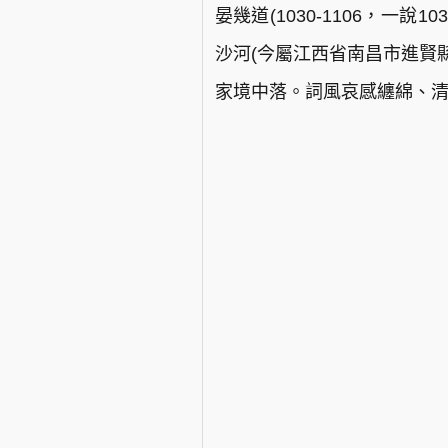
晏幾道(1030-1106，一說
沙河(今屬江西省南昌市進賢
家境中落。詞風哀感纏綿、