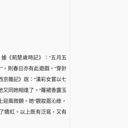
據《荊楚歲時記》：“五月五
”，則春日亦有此遊戲。“穿針
西京雜記》說：“漢彩女嘗以七
他又同她相逢了。“羅裙香露玉
上迎風微顫。她“靚妝眉沁綠，
起了嬌紅。以上既有泛寫，又有