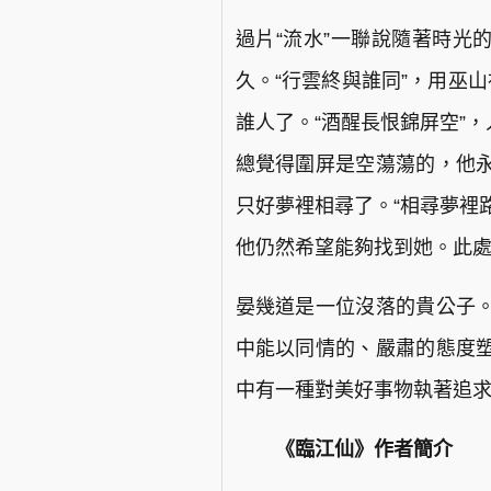
過片“流水”一聯說隨著時光
久。“行雲終與誰同”，用巫
誰人了。“酒醒長恨錦屏空”
總覺得圍屏是空蕩蕩的，他
只好夢裡相尋了。“相尋夢裡
他仍然希望能夠找到她。此
晏幾道是一位沒落的貴公子
中能以同情的、嚴肅的態度
中有一種對美好事物執著追
《臨江仙》作者簡介