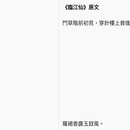
《臨江仙》原文
鬥草階前初見，穿針樓上曾
羅裙香露玉釵風。