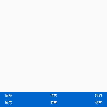
簡歷
作文
詩詞
勵志
名言
格言