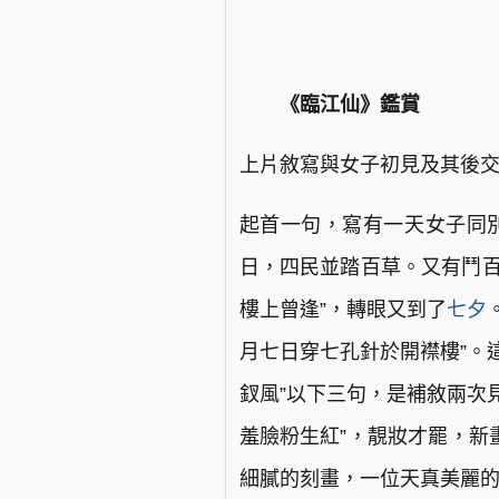
《臨江仙》鑑賞
上片敘寫與女子初見及其後
起首一句，寫有一天女子同
日，四民並踏百草。又有鬥百
樓上曾逢”，轉眼又到了
七夕
月七日穿七孔針於開襟樓”。
釵風”以下三句，是補敘兩次
羞臉粉生紅”，靚妝才罷，新
細膩的刻畫，一位天真美麗的