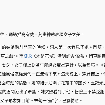
交往，通過描寫穿戴、刻畫神態表現女子之美。
別的姑娘階前鬥草的時候，詞人第一次看見了她。鬥草，
草之戲”。而
柳永
《木蘭花慢》清明詞雲“盈盈，鬥草踏青
。七夕，女子樓上對著牛郎織女雙星穿針，以為乞巧。《
這種風俗就從漢代一直流傳下來。這天晚上，穿針樓上，
見面時她的情態。她的裙子沾滿了花叢中的露水，玉釵頭
畫的眉間沁出了翠黛，她突然看到了他，粉臉上不禁泛
女子形象如目前。末句一“羞”字，已露情意。