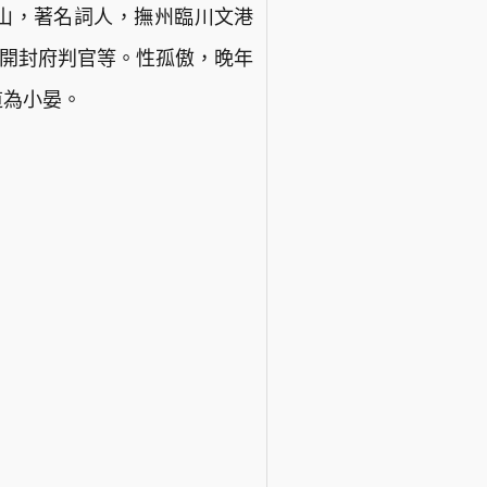
原，號小山，著名詞人，撫州臨川文港
、開封府判官等。性孤傲，晚年
道為小晏。