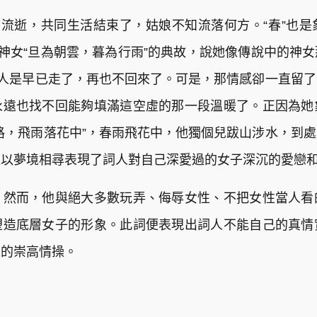
的流逝，共同生活結束了，姑娘不知流落何方。“春”也
山神女“旦為朝雲，暮為行雨”的典故，說她像傳說中的神
，人是早已走了，再也不回來了。可是，那情感卻一直留
永遠也找不回能夠填滿這空虛的那一段溫暖了。正因為她
路，飛雨落花中”，春雨飛花中，他獨個兒跋山涉水，到
處以夢境相尋表現了詞人對自己深愛過的女子深沉的愛戀
。然而，他與絕大多數玩弄、侮辱女性、不把女性當人看
塑造底層女子的形象。此詞便表現出詞人不能自己的真情
求的崇高情操。