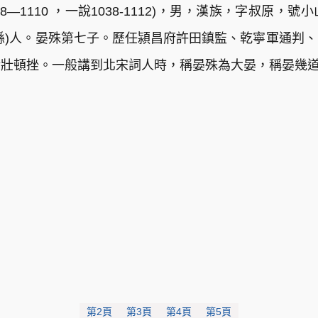
1038—1110 ，一說1038-1112)，男，漢族，字叔
縣)人。晏殊第七子。歷任潁昌府許田鎮監、乾寧軍通判
清壯頓挫。一般講到北宋詞人時，稱晏殊為大晏，稱晏幾
第2頁
第3頁
第4頁
第5頁