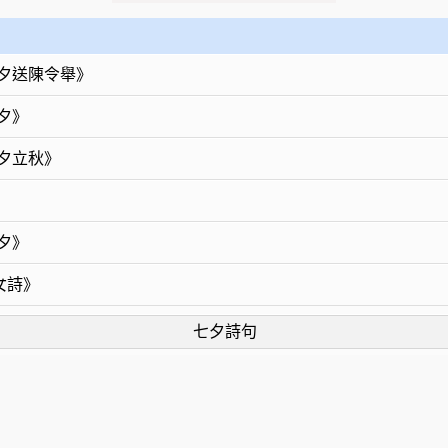
夕送陳令舉》
夕》
夕立秋》
夕》
女詩》
七夕詩句