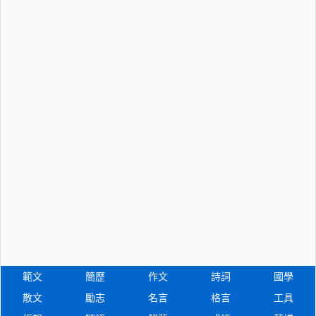
範文
簡歷
作文
詩詞
國學
散文
勵志
名言
格言
工具