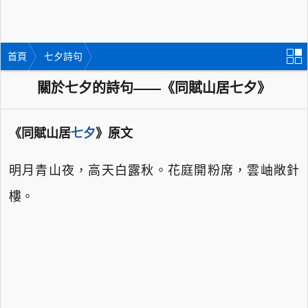
首頁
七夕詩句
關於七夕的詩句——《同賦山居七夕》
《同賦山居
七夕
》原文
明月青山夜，高天白露秋。花庭開粉席，雲岫敞針
樓。