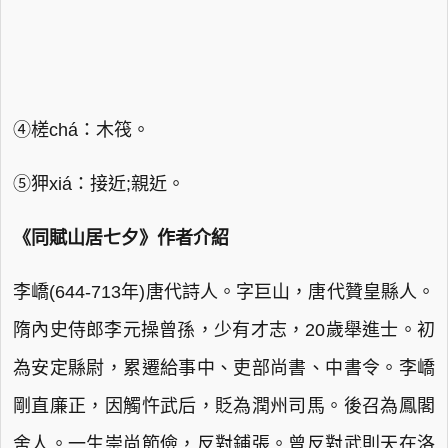
④槎chá：木筏。
⑤狎xiá：接近;親近。
《同賦山居七夕》作者介紹
李嶠(644-713年)唐代詩人。字巨山，唐代贊皇縣人。
隋內史侍郎李元操曾孫，少有才志，20歲舉進士。初
為安定縣尉，累遷給事中、吏部尚書、中書令。李嶠
剛直廉正，因觸忤武后，貶為潤州司馬。後召為鳳閣
舍人。一生崇尚節儉，反對鋪張。曾反對武則天在洛