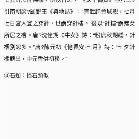
七孔針於開襟樓，俱以習之。”《太平御覽》卷八三○
引南朝梁?顧野王《輿地誌》：“齊武起曾城觀，七月
七日宮人登之穿針，世謂穿針樓。”後以“針樓”謂婦女
所居之樓。唐?沈佺期《牛女》詩：“粉席秋期緩，針
樓別怨多。”唐?陳元初《憶長安·七月》詩：“七夕針
樓競出，中元香供初移。”
③石類：怪石類似