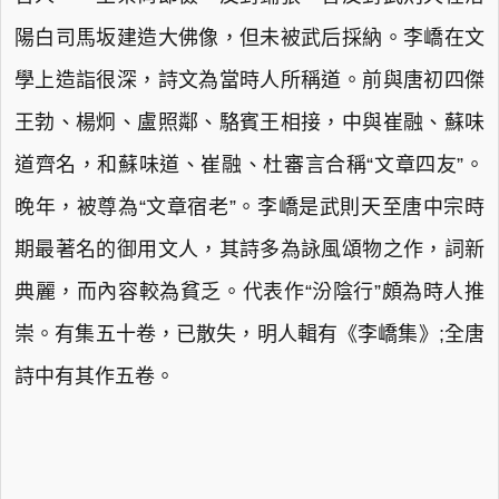
陽白司馬坂建造大佛像，但未被武后採納。李嶠在文
學上造詣很深，詩文為當時人所稱道。前與唐初四傑
王勃、楊炯、盧照鄰、駱賓王相接，中與崔融、蘇味
道齊名，和蘇味道、崔融、杜審言合稱“文章四友”。
晚年，被尊為“文章宿老”。李嶠是武則天至唐中宗時
期最著名的御用文人，其詩多為詠風頌物之作，詞新
典麗，而內容較為貧乏。代表作“汾陰行”頗為時人推
崇。有集五十卷，已散失，明人輯有《李嶠集》;全唐
詩中有其作五卷。