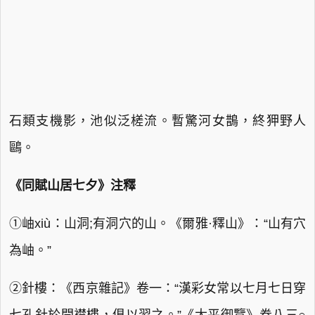
石類支機影，池似泛槎流。暫驚河女鵲，終狎野人
鷗。
《同賦山居七夕》注釋
①岫xiù：山洞;有洞穴的山。《爾雅·釋山》：“山有穴
為岫。”
②針樓：《西京雜記》卷一：“漢彩女常以七月七日穿