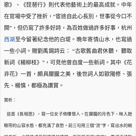
歌》、《琵琶行》則代表他藝術上的最高成就。中年
在官場中受了挫折，“宦途自此心長別，世事從今口不
開”，但仍寫了許多好詩，為百姓做過許多好事，杭州
西湖
至今留著紀念他的白堤。晚年寄情山水，也寫過
一些小詞。贈劉禹錫詩云：
“古歌舊曲君休聽，
聽取
新詞《楊柳枝》”，可見他曾自度一些新詞。其中《花
非花》一首，頗具朦朧之美，後世詞人如歐陽修、張
先、楊慎，都極為讚賞。
賞析：
這首《長相思》，寫一位女子倚樓懷人。在朦朧的月色下，映入她
眼帘的山容水態，
都充滿了哀愁。前三句用三個“流”字，寫出水的蜿