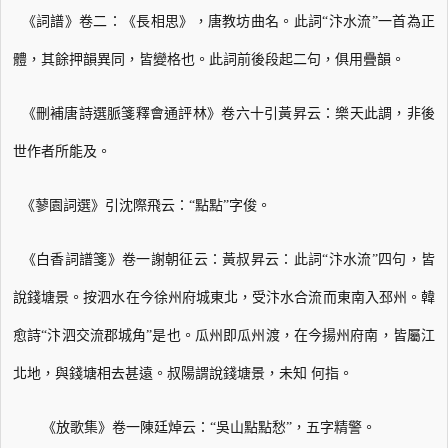
《詞譜》卷二：《長相思》，唐教坊曲名。此詞“汴水流”一首為正
體，其餘押韻
異同，皆變格也。此詞前後段起二句，俱用疊韻。
《刪補唐詩選脈箋釋會通評林》卷六十引黃昇云：樂天此調，非後
世作者所能及。
《蓼園詞選》引沈際飛云：“點點”字俊。
《白香詞譜箋》卷一謝朝征云：黃叔昇云：此詞“汴水流”四句，皆
說錢塘景。按
泗水在今徐州府城東北，受汴水合流而東南入邳州。韓
愈詩“汴泗交流郡城角”是也。
瓜州即瓜州渡，在今揚州府南，皆屬江
北地，與錢塘相去甚遠。叔陽謂說錢塘景，未知
何指。
《放歌集》卷一陳廷焯云：“吳山點點愁”，五字精警。