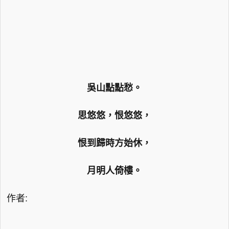
吳山點點愁。
思悠悠，恨悠悠，
恨到歸時方始休，
月明人倚樓。
作者
: