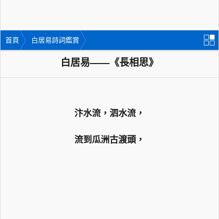
首頁
白居易詩詞鑑賞
白居易——《長相思》
汴水流，泗水流，
流到瓜洲古渡頭，