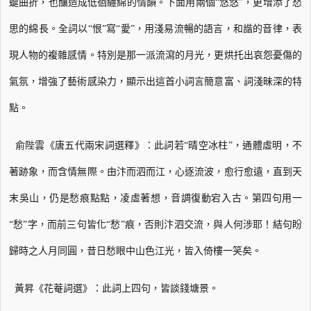
蜒曲折，也釀造成低徊纏綿的情韻。
下面用兩個“悠悠”，更增添了愁
思的綿長。全詞以“恨”寫“愛”，用淺易流暢的語
言，和諧的音律，表
現人物的複雜感情。特別是那一派流瀉的月光，更烘托出哀怨憂傷
的
氣氛，增強了藝術感染力，顯示出這首小詞言簡意富、詞淺昧深的特
點。
俞陛雲《唐五代兩宋詞選釋》：此詞若“晴空冰柱”，通體虛明，不
著跡象，而含
情無際。由汴而泗而江，心逐流波，愈行愈遠，直到天
末吳山，仍是愁痕點點，凌虛著
想，音調復動宕入古。第四句用一
“愁”字，而前三句皆化“愁”痕，否則汴泗交流，
與人何涉耶！結句盼
歸時之人月同圓，昔日愁眼中山色江光，皆入倚樓一笑矣。
黃昇《花菴詞選》：此詞上四句，皆談錢塘景。