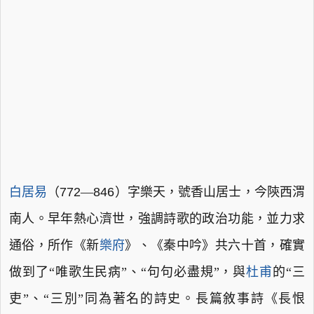
白居易
（
772
—
846
）字樂天，號香山居士，今陝西渭
南人。早年熱心濟世，強調詩歌的政治功能，並力求
通俗，所作《新
樂府
》、《秦中吟》共六十首，確實
做到了“唯歌生民病”、“句句必盡規”，與
杜甫
的“三
吏”、“三別”同為著名的詩史。長篇敘事詩《長恨