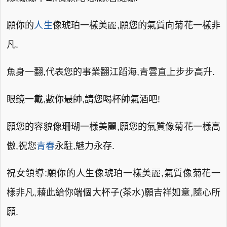
願你的
人生
像琥珀一樣美麗,願您的氣質向菊花一樣非
凡.
魚身一翻,代表您的事業翻江蹈海,青雲直上步步高升.
眼鏡一戴,數你最帥,請您喝杯帥氣酒吧!
願您的容貌像珊瑚一樣美麗,願您的氣質像菊花一樣高
傲,祝您
青春
永駐,魅力永存.
祝女領導:願你的人生像琥珀一樣美麗,氣質像菊花一
樣非凡,藉此給你端個大杯子(茶水)願吉祥如意,隨心所
願.