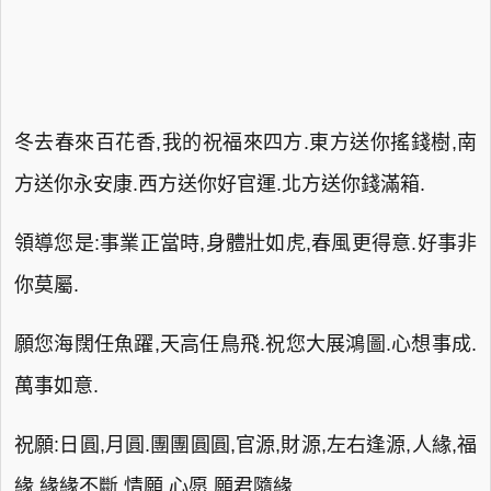
冬去春來百花香,我的祝福來四方.東方送你搖錢樹,南
方送你永安康.西方送你好官運.北方送你錢滿箱.
領導您是:事業正當時,身體壯如虎,春風更得意.好事非
你莫屬.
願您海闊任魚躍,天高任鳥飛.祝您大展鴻圖.心想事成.
萬事如意.
祝願:日圓,月圓.團團圓圓,官源,財源,左右逢源,人緣,福
緣,緣緣不斷,情願,心愿,願君隨緣.