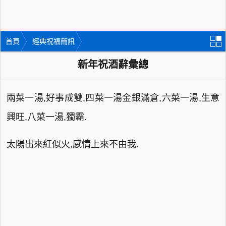
首頁
經典祝福簡訊
新年祝酒辭彙總
兩菜一湯,好事成雙,四菜一湯金銀滿倉,六菜一湯,生意
興旺,八菜一湯,獨霸.
太陽出來紅似火,感情上來不由我.