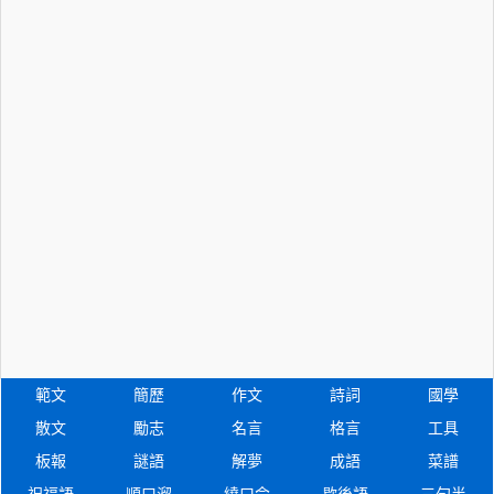
範文
簡歷
作文
詩詞
國學
散文
勵志
名言
格言
工具
板報
謎語
解夢
成語
菜譜