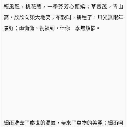
輕風飄，桃花鬧，一季芬芳心頭繞；草豐茂，青山
高，欣欣向榮大地笑；布穀叫，耕種了，風光無限年
景好；雨瀟瀟，祝福到，伴你一季無煩惱。
細雨洗去了塵世的濁氣，帶來了萬物的美麗；細雨呵