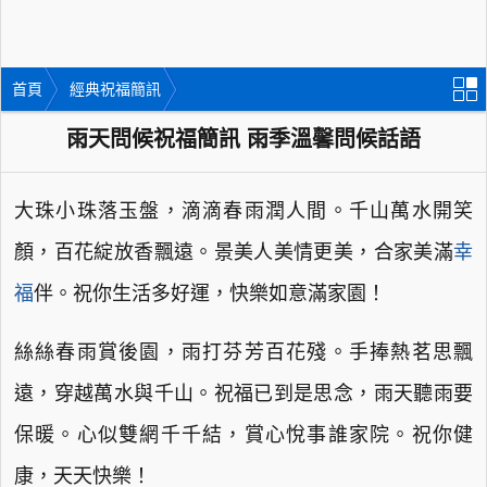
首頁
經典祝福簡訊
雨天問候祝福簡訊 雨季溫馨問候話語
大珠小珠落玉盤，滴滴春雨潤人間。千山萬水開笑
顏，百花綻放香飄遠。景美人美情更美，合家美滿
幸
福
伴。祝你生活多好運，快樂如意滿家園！
絲絲春雨賞後園，雨打芬芳百花殘。手捧熱茗思飄
遠，穿越萬水與千山。祝福已到是思念，雨天聽雨要
保暖。心似雙網千千結，賞心悅事誰家院。祝你健
康，天天快樂！