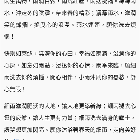
雨生萬物，雨潤百穀，雨洗紅塵，雨送祝福。綿綿雨
水，沖走冬的陰霾，帶來春的精彩；潺潺雨水，滋潤
笑的燦爛，搖曳心的浪漫。雨水連連，願你洗去煩
惱！
快樂如雨絲，澆灌你的心田，幸福如雨滴，滋潤你的
心房，如意如雨點，浸透你的心情，雨季來臨，願細
雨洗去你的煩惱，開心相伴，小雨沖刷你的憂愁，舒
心無限！
細雨滋潤肥沃的大地，讓大地更添新綠；細雨褪去心
靈的疲憊，讓人生更有力量；細雨洗去滿身的塵土，
讓夢想更加閃亮。願你沐浴著春天的細雨，走向美好