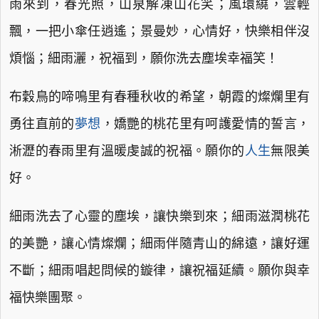
雨來到，春光照，山泉解凍山花笑；風環繞，雲輕
飄，一把小傘任逍遙；景曼妙，心情好，快樂相伴沒
煩惱；細雨灑，祝福到，願你洗去塵埃幸福笑！
布穀鳥的啼鳴里有春種秋收的希望，朝霞的燦爛里有
勇往直前的
夢想
，嬌艷的桃花里有呵護愛情的誓言，
淅瀝的春雨里有溫暖虔誠的祝福。願你的
人生
無限美
好。
細雨洗去了心靈的塵埃，讓快樂到來；細雨滋潤桃花
的美艷，讓心情燦爛；細雨伴隨青山的綿遠，讓好運
不斷；細雨唱起問候的鏇律，讓祝福延續。願你與幸
福快樂團聚。