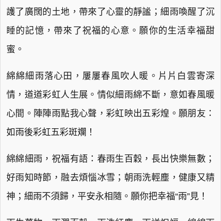
護了廣闊的土地，帶來了心靈的靜謐；細雨喚醒了沉
睡的記憶，帶來了祝福的心意。願你的生活幸福甜
蜜。
綿綿細雨落心田，屢屢春風吹人暖。片片白雲寄深
情，道道彩虹人生展。情似細雨綿不斷，意如春風暖
心間。陣陣雨點我心聲，彩虹映出五彩煌。願朋友：
如雨後彩虹五彩斑斕！
綿綿細雨，祝福有語：春雨生百穀，長出快樂無數；
好雨知時節，融去煩惱冰雪；朝雨洗輕塵，健康又精
神；細雨不須歸，平安永相隨。願你把幸福“雨”見！