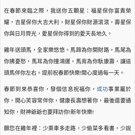
在春節來臨之際，我送你五顆星：福星保你富貴榮
耀，吉星保你大吉大利，財星保你財源滾滾，壽星保
你與日月齊光，愛星保你得到的愛天長地久。
雞年送頭馬，全家樂悠悠。馬蹄為你開財路，馬尾為
你拂憂愁，馬耳為你撞鴻運，馬背為你馱康壽，讓這
頭馬伴你左右。提前祝春節快樂!開心度過每一天。
春節到來恭喜你，發個信息祝福你，
成功
事業屬於
你，開心笑容常伴你，健康長壽想著你，最後還要通
知你，財神爺爺也要拜訪你!新年快樂!
願您在雞年裡：少乘車多走路，少偷菜多看書，少說