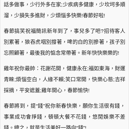
話多做事，少行外多在家;少疾病多健康，少坎坷多順
溜，少損失多進財，少煩惱多快樂!春節好啦!
春節搞笑祝福簡訊新年到了，事兒多了吧?招待客人
別累著，狼吞虎咽別撐著，啤的白的別摻著，孩子別
忘照顧著，最後我的惦念常帶著。新年快快樂樂的!
雞年祝你最帥：花謝花開，健康永在;福如東海，財運
青睞;煩惱空白，人緣不賴;笑口常開，快樂心態;吉祥
採摘，平安遮蓋;雞年開心，春節愉快!
春節將到，提“錢”祝你新春快樂，願你生活很有錢，
事業成功會掙錢，頓頓大餐不花錢，悠閒娛樂不差
錢。總之，就是生活美好一路向“錢”!