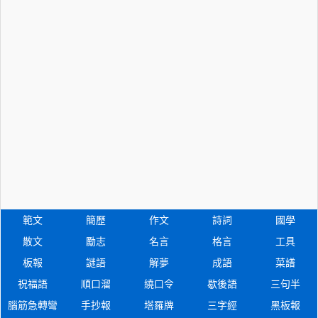
範文
簡歷
作文
詩詞
國學
散文
勵志
名言
格言
工具
板報
謎語
解夢
成語
菜譜
祝福語
順口溜
繞口令
歇後語
三句半
腦筋急轉彎
手抄報
塔羅牌
三字經
黑板報