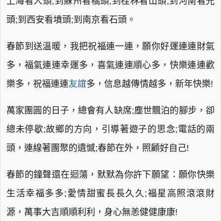
上海看人頭;到蘇州看橋頭;到桂林看山頭;到河南看光
頭;到西安看墳頭;到南京看石頭。
春節到送溫暖，我把祝福連一連，願你好運連連財氣
多，福氣連連幸運多，喜氣連連順心多，快樂連連歡
樂多，祝福連連
友誼
多，信息越傳情越多，新年快樂!
萬家團圓的日子，總會有人缺席;塵世飄泊的腳步，卻
總未停歇;故鄉的方向，引導著遊子的思念;電話的兩
頭，連線著團聚的遺憾;春節在外，照顧好自己!
春節的鐘聲還在迴蕩，默默為你許下願望：願你快樂
生活幸福多多;愛情甜蜜長長久久;福星高照滾滾財
源，萬事大吉順順利利，身心無恙健健康康!