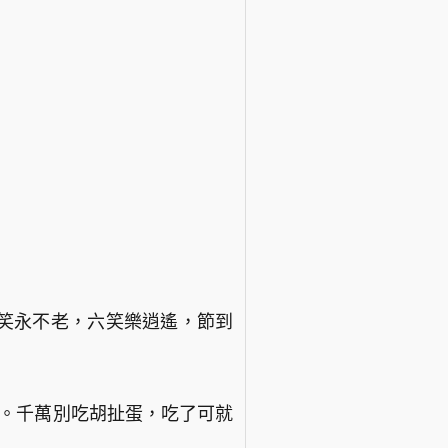
笑永不老，六笑樂逍遙，節到
健。千萬別吃胡扯蛋，吃了可就