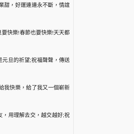
業甜，好運連連永不斷，情誼
要快樂!春節也要快樂!天天都
是元旦的祈望;祝福聲聲，傳送
給我快樂，給了我又一個嶄新
友，用理解去交，越交越好;祝