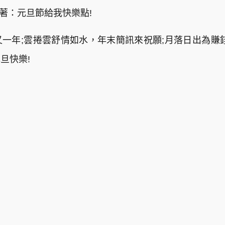
聽著：元旦節給我快樂點!
一年;雲捲雲舒情如水，年末簡訊來祝願;月落日出為賺
旦快樂!