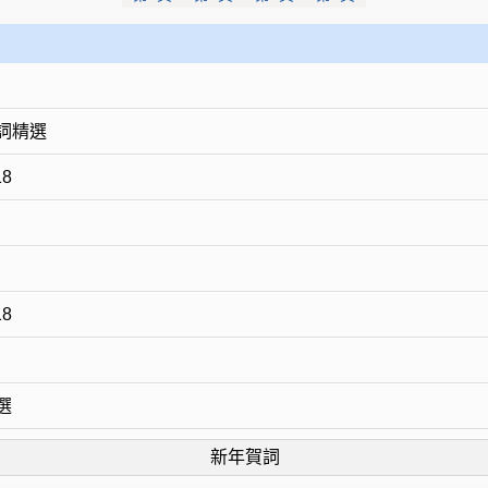
詞精選
8
8
選
新年賀詞