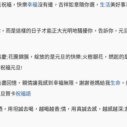
送祝福，快樂
幸福
沒有邊，吉祥如意隨你選，
生活
美好事
，而是這樣的日子才能正大光明地騷擾你，告訴你，元旦
慶;花團錦簇，綻放的是元旦的快樂;火樹銀花，燃起的
祝福元旦!
無盡回憶，親情讓我感到幸福無限。謝謝爸媽給我
生命
，
元旦賀卡
祝福語
酒，用坦誠去喝，越喝越香;情，用真誠去感，越感越深;