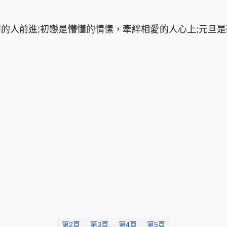
的人前進;初戀是懵懂的情愫，牽絆相愛的人心上;元旦
第2頁
第3頁
第4頁
第5頁