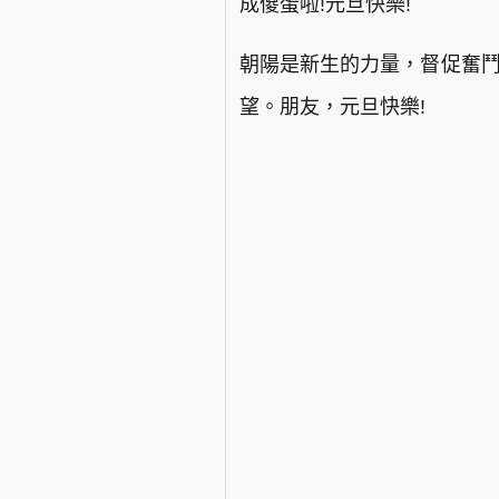
成傻蛋啦!元旦快樂!
朝陽是新生的力量，督促奮鬥
望。朋友，元旦快樂!