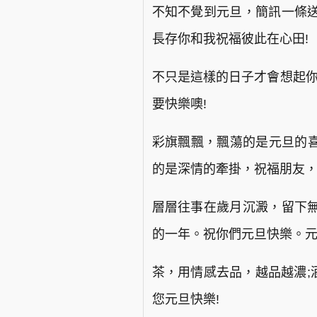
不知不覺到元旦，簡訊一條
長存你和我祝福彼此在心田!
不只是這樣的日子才會想起你
要快樂噢!
彩旗飄飄，飄蕩的是元旦的喜
的是深情的牽掛，祝福朋友，
層層往事在歲月沉澱，留下
的一年。祝你們元旦快樂。
茶，用情感去品，越品越濃;
您元旦快樂!