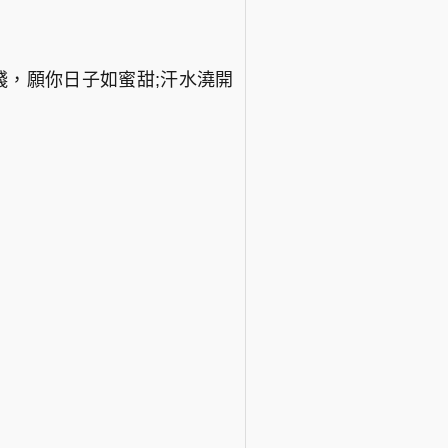
錢，願你日子如蜜甜;汗水澆開