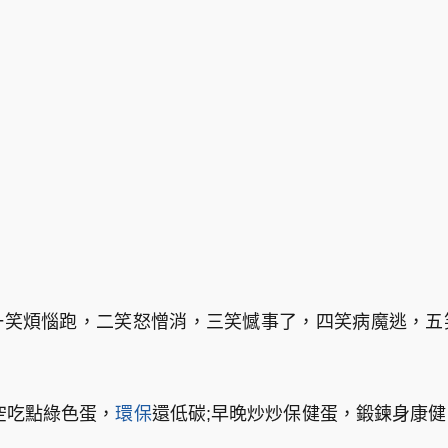
一笑煩惱跑，二笑怒憎消，三笑憾事了，四笑病魔逃，五
空吃點綠色蛋，
環保
還低碳;早晚炒炒保健蛋，鍛鍊身康