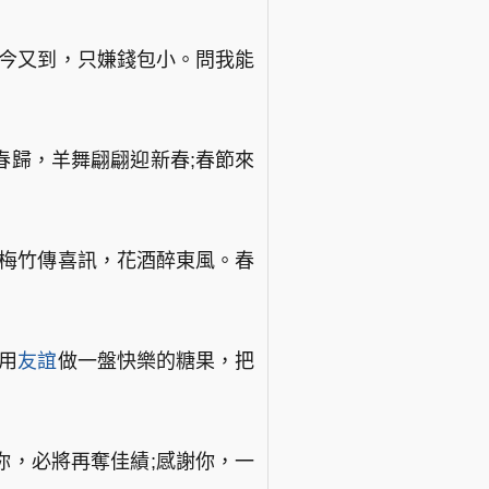
節今又到，只嫌錢包小。問我能
春歸，羊舞翩翩迎新春;春節來
。梅竹傳喜訊，花酒醉東風。春
用
友誼
做一盤快樂的糖果，把
你，必將再奪佳績;感謝你，一