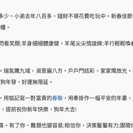
多少。小弟去年八百多，錢財不堪花費吃玩中。新春佳
滿樓。
閃看笑顏;羊身細細體康健，羊尾尖尖情誼綿;羊行輕輕喚
。瑞氣騰九域，淑景遍八方。戶戶門結彩，家家燭放光
你狗年發，好運無限延。
，用惦記寫一對富貴的
春聯
，用牽掛作一幅平安的年畫，
，提前祝你新年快樂，狗年大吉!
喜。有了你，難題也變容易;相信你，決策鑿鑿有力;跟隨