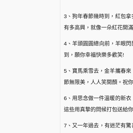
3、狗年春節幾時到，紅包拿
有多高興，就像一朵紅花開
4、羊頭圓圓總向前，羊眼閃
到，願你幸福快樂多歡笑!
5、寶馬乘雪去，金羊攜春來
節無限美，人人笑開顏。祝
6、用思念做一件溫暖的新衣
這些用真摯的問候打包送給你
7、又一年過去，有迷茫有驚