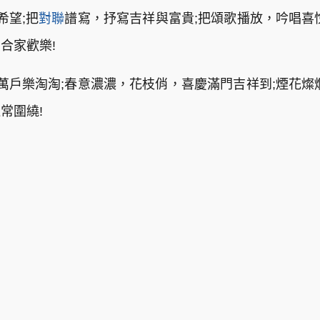
希望;把
對聯
譜寫，抒寫吉祥與富貴;把頌歌播放，吟唱喜
合家歡樂!
萬戶樂淘淘;春意濃濃，花枝俏，喜慶滿門吉祥到;煙花燦
常圍繞!