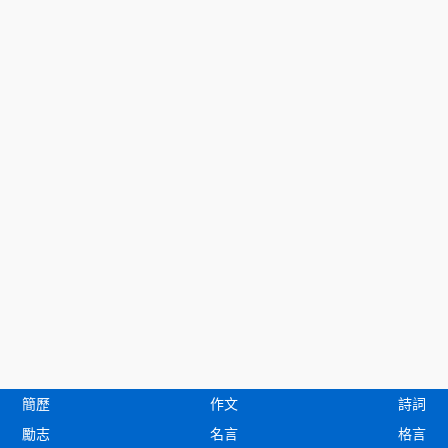
簡歷
作文
詩詞
勵志
名言
格言