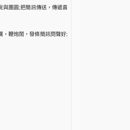
悅與團圓;把簡訊傳送，傳遞喜
爛，鞭炮鬧，發條簡訊問聲好;