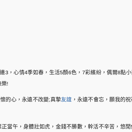
連3，心情4季如春，生活5顏6色，7彩繽紛，偶爾8點
樂!
關懷的心，永遠不改變;真摯
友誼
，永遠不會忘，願我的祝
業正當午，身體壯如虎，金錢不勝數，幹活不辛苦，悠