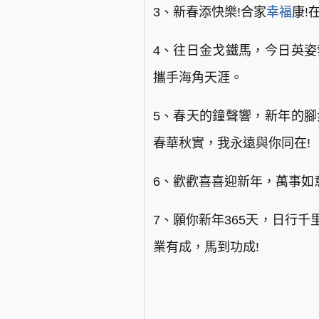
3、新春添快樂!合家
幸福
康!
4、往日金戈鐵馬，今日英姿
攜手海角天涯。
5、春天的鐘聲響，新年的腳
春華秋實，我永遠與你同在!
6、歡歡喜喜迎新年，萬事如
7、願你新年365天，日行
業有成，馬到功成!