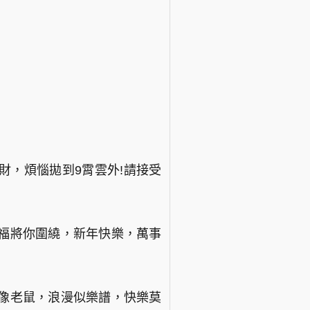
小財，煩惱拋到9霄雲外!請接受
福將你圍繞，新年快樂，萬事
閒像老鼠，浪漫似樂譜，快樂莫