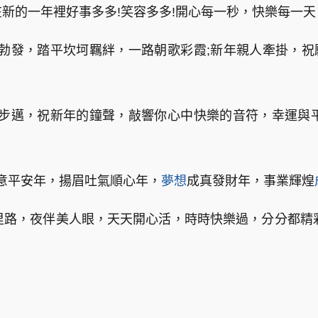
在新的一年裡好事多多!笑容多多!開心每一秒，快樂每一天
勃發，踏平坎坷羈絆，一路朝歌彩霞;新年親人牽掛，
步邁，祝新年的鐘聲，敲響你心中快樂的音符，幸運與
意平安年，揚眉吐氣順心年，
夢想
成真發財年，事業輝煌
千里路，夜伴美人眼，天天開心活，時時快樂過，分分都精