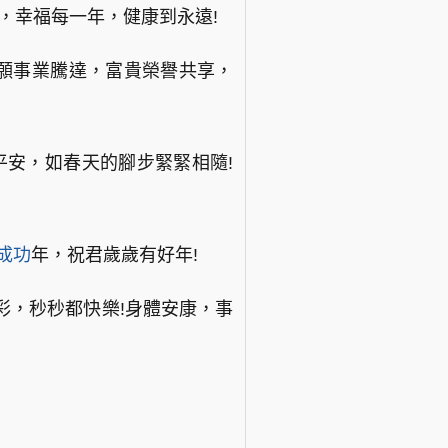
，幸福每一年，健康到永遠!
祝願事業騰達，富貴榮譽共享，
平安，如春天的腳步緊緊相隨!
成功
年，祝君歲歲有好年!
彩，秒秒都快樂!身體安康，事