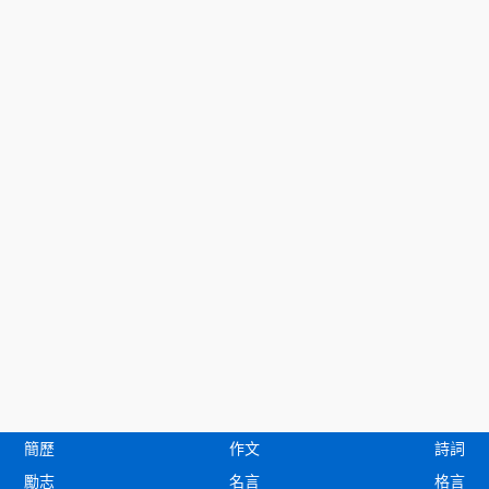
簡歷
作文
詩詞
勵志
名言
格言