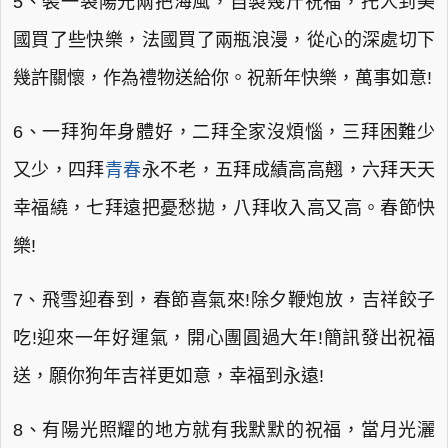
5、裝一袋陽光兩把海風，自製幾斤祝福，托人到美
國買了些快樂，法國買了兩瓶浪漫，從心的深處切下
幾許關懷，作為禮物送給你。祝新年快樂，萬事如意!
6、一拜狗年身體好，二拜全家沒煩惱，三拜困難少
又少，四拜
青春
永不老，五拜成績高高翹，六拜天天
幸福繞，七拜遠把憂愁拋，八拜收入高又高。春節快
樂!
7、飛雪迎春到，春節喜氣來!除夕鞭炮放，吉祥餃子
吃!迎來一年好運氣，開心團圓過大年!簡訊發出祝福
送，願你狗年吉祥更如意，幸福到永遠!
8、有陽光照耀的地方就有我默默的祝福，當月光灑