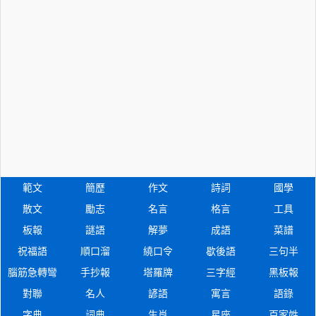
範文
簡歷
作文
詩詞
國學
散文
勵志
名言
格言
工具
板報
謎語
解夢
成語
菜譜
祝福語
順口溜
繞口令
歇後語
三句半
腦筋急轉彎
手抄報
塔羅牌
三字經
黑板報
對聯
名人
諺語
寓言
語錄
字典
詞典
生肖
星座
百家姓