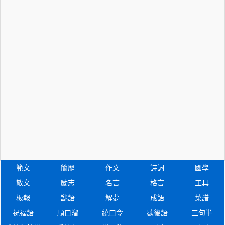
範文
簡歷
作文
詩詞
國學
散文
勵志
名言
格言
工具
板報
謎語
解夢
成語
菜譜
祝福語
順口溜
繞口令
歇後語
三句半