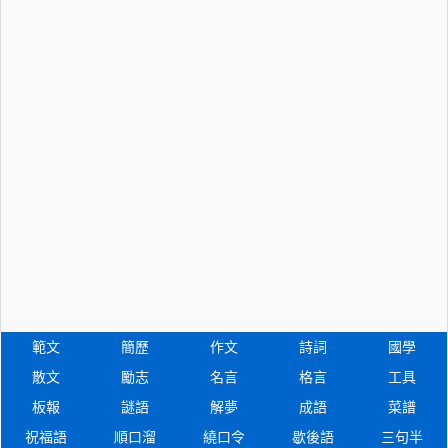
範文
簡歷
作文
詩詞
國學
散文
勵志
名言
格言
工具
板報
謎語
解夢
成語
菜譜
祝福語
順口溜
繞口令
歇後語
三句半