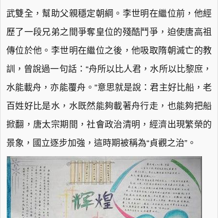
武雙全，幫助父親穩定朝綱。李世明在繼位前，他經
歷了一段兄弟之間爭奪皇位的殘酷鬥爭，迫使唐高祖
傳位於他。李世明在繼位之後，他吸取隋朝滅亡的教
訓，曾說過一句話：“舟所以比人君，水所以比黎庶，
水能載舟，亦能覆舟。”意思就是說：君主好比船，老
百姓好比是水，水既然能夠載著舟行走，也能夠把船
掀翻，唐太宗期間，社會政治清明，經濟出現繁榮的
景象，國立逐步加強，這時期被稱為“貞觀之治”。