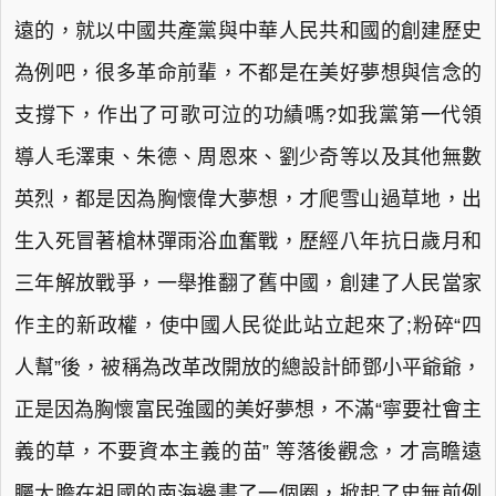
遠的，就以中國共產黨與中華人民共和國的創建歷史
為例吧，很多革命前輩，不都是在美好夢想與信念的
支撐下，作出了可歌可泣的功績嗎?如我黨第一代領
導人毛澤東、朱德、周恩來、劉少奇等以及其他無數
英烈，都是因為胸懷偉大夢想，才爬雪山過草地，出
生入死冒著槍林彈雨浴血奮戰，歷經八年抗日歲月和
三年解放戰爭，一舉推翻了舊中國，創建了人民當家
作主的新政權，使中國人民從此站立起來了;粉碎“四
人幫”後，被稱為改革改開放的總設計師鄧小平爺爺，
正是因為胸懷富民強國的美好夢想，不滿“寧要社會主
義的草，不要資本主義的苗” 等落後觀念，才高瞻遠
矚大膽在祖國的南海邊畫了一個圈，掀起了史無前例