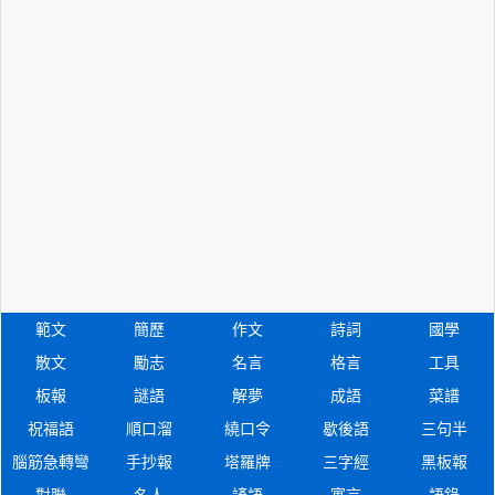
範文
簡歷
作文
詩詞
國學
散文
勵志
名言
格言
工具
板報
謎語
解夢
成語
菜譜
祝福語
順口溜
繞口令
歇後語
三句半
腦筋急轉彎
手抄報
塔羅牌
三字經
黑板報