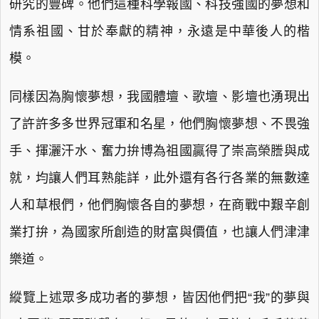
研究的豐碑。他們這種科學報國、科技強國的夢想和
情系祖國、甘於奉獻的精神，永遠是中華後人的楷
模。
同樣因為胸懷夢想，我國體壇、歌壇、影壇也湧現出
了許許多多世界冠軍和名星，他們胸懷夢想、不畏強
手、揮灑汗水、奮力拚博為祖國贏得了崇高榮謄與成
就，均讓人們耳熟能詳，此外還有各行各業的無數達
人和草根們，他們胸懷各自的夢想，在商戰中艱辛創
業打拚，為國家所創造的財富與價值，也讓人們津津
樂道。
縱覽上述眾多成功者的夢想，皆因他們把“我”的夢與