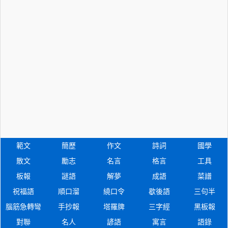
範文
簡歷
作文
詩詞
國學
散文
勵志
名言
格言
工具
板報
謎語
解夢
成語
菜譜
祝福語
順口溜
繞口令
歇後語
三句半
腦筋急轉彎
手抄報
塔羅牌
三字經
黑板報
對聯
名人
諺語
寓言
語錄