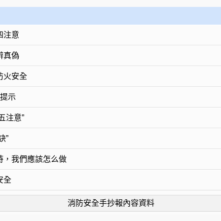
四注意
辨真偽
防火安全
9提示
五注意”
訣”
時，我們應該怎么做
安全
消防安全手抄報內容資料