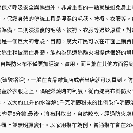
要保持呼吸安全與暢通外，非常重要的一點就是避免身上
時，保護身體的傳統工具是浸濕的毛毯、被褥、衣服等。
濕準備，二則浸濕後的毛毯、被褥、衣服等過於厚重，對
也是一個巨大的考驗。目前，廣大市民可以在市面上購買
火逃生毯披裹住身體，能夠為迅速逃離火場提供很好的幫
，自製防火布不僅更加經濟、實用，而且能在其他方面得
(硫酸鋁鉀)，一般在食品雜貨店或者藥店就可以買到。
覆蓋於衣服之上，隔絕燃燒時的氧氣，從而提高布料防火
，以大約11升的水溶解1千克明礬粉末的比例製作明礬
約是5分鐘;最後，將布料取出，自然晾乾。經過防火
觀上並無明顯變化。以家用揩布為例，普通揩布會在2