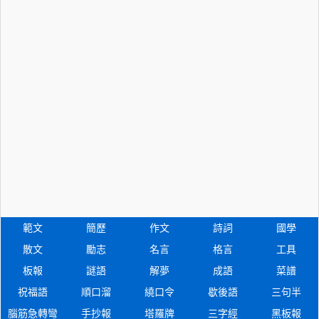
範文
簡歷
作文
詩詞
國學
散文
勵志
名言
格言
工具
板報
謎語
解夢
成語
菜譜
祝福語
順口溜
繞口令
歇後語
三句半
腦筋急轉彎
手抄報
塔羅牌
三字經
黑板報