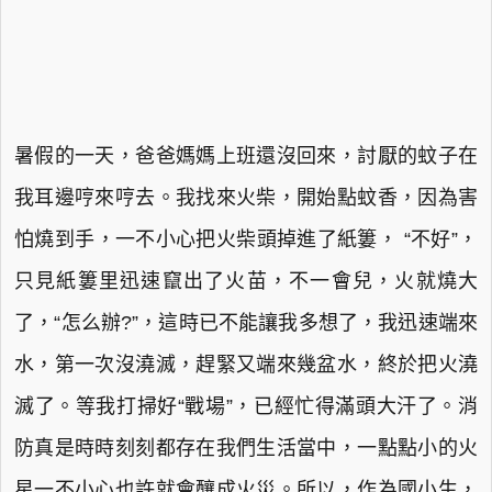
暑假的一天，爸爸媽媽上班還沒回來，討厭的蚊子在
我耳邊哼來哼去。我找來火柴，開始點蚊香，因為害
怕燒到手，一不小心把火柴頭掉進了紙簍， “不好”，
只見紙簍里迅速竄出了火苗，不一會兒，火就燒大
了，“怎么辦?”，這時已不能讓我多想了，我迅速端來
水，第一次沒澆滅，趕緊又端來幾盆水，終於把火澆
滅了。等我打掃好“戰場”，已經忙得滿頭大汗了。消
防真是時時刻刻都存在我們生活當中，一點點小的火
星一不小心也許就會釀成火災。所以，作為國小生，