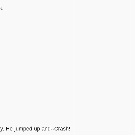
k.
ppy. He jumped up and--Crash!