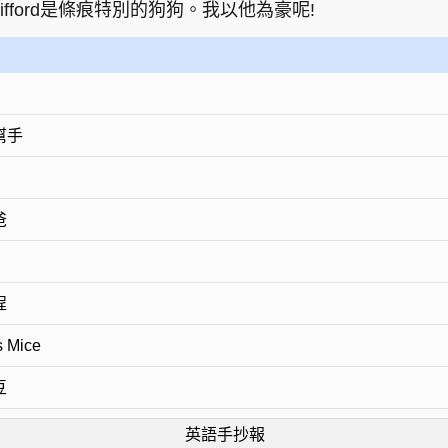
fford是條痕特別的狗狗。我以他為豪呢!
幫手
爸
程
 Mice
豆
英語手抄報