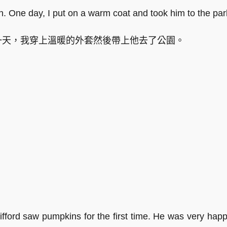
umn. One day, I put on a warm coat and took him to the par
秋天。一天，我穿上溫暖的外套然後帶上他去了公園。
lifford saw pumpkins for the first time. He was very ha