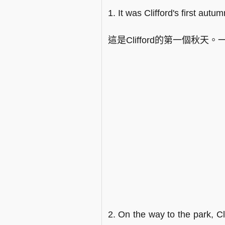
1. It was Clifford's first aut
這是Clifford的第一個
2. On the way to the park, C