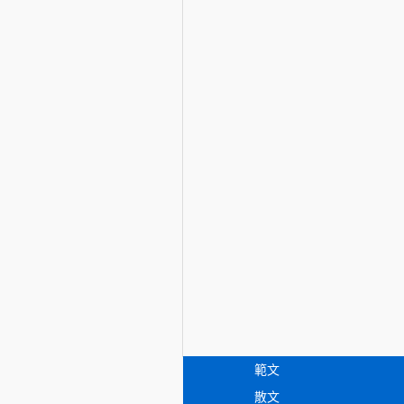
範文
散文