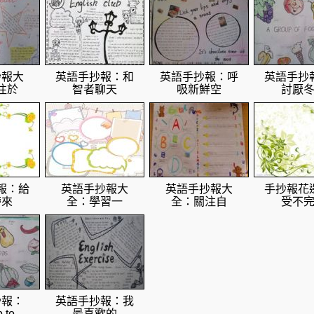
抄報大
英語手抄報：和
英語手抄報：呼
英語手抄
注於
智者聊天
吸新鮮空
討厭
報：給
英語手抄報大
英語手抄報大
手抄報花
帶來
全：學習一
全：關注自
受不
抄報：
英語手抄報：我
 to
最喜歡的