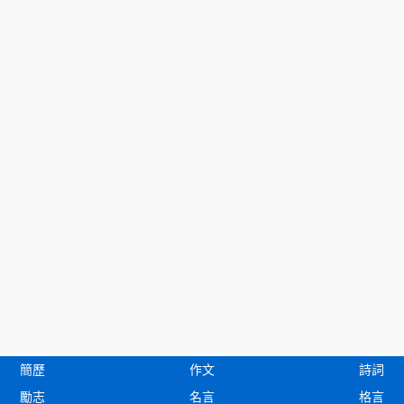
簡歷
作文
詩詞
勵志
名言
格言